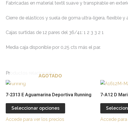
Fabricadas en material textil suave y transpirable en exte
Cierre de elásticos y suela de goma ultra-ligera, flexible y 
Cajas surtidas de 12 pares del 36/41: 1 2 3 3 2 1
Media caja disponible por 0,25 cts más el par.
Productos relacionados
AGOTADO
Este
producto
7-2313 E Aguamarina Deportiva Running
7-A12 D Mar
tiene
múltiples
Seleccionar opciones
Seleccion
variantes.
Accede para ver los precios
Accede para 
Las
opciones