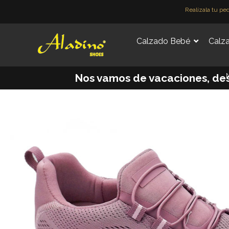
Ir
Realízala tu pe
al
contenido
Calzado Bebé
Calza
M
Nos vamos de vacaciones, desde 