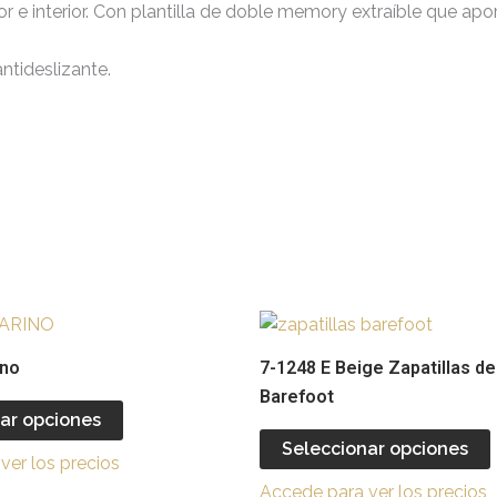
rior e interior. Con plantilla de doble memory extraíble que 
antideslizante.
Este
producto
ino
7-1248 E Beige Zapatillas d
tiene
Barefoot
múltiples
ar opciones
variantes.
v
Seleccionar opciones
ver los precios
Las
Accede para ver los precios
opciones