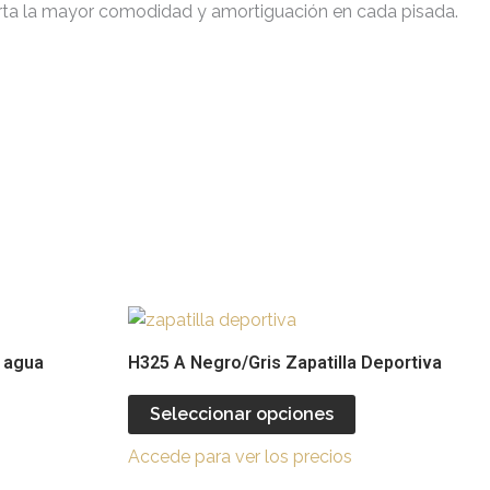
aporta la mayor comodidad y amortiguación en cada pisada.
Este
Este
producto
producto
e agua
H325 A Negro/Gris Zapatilla Deportiva
tiene
tiene
múltiples
múltiples
Seleccionar opciones
ariantes.
variantes.
Accede para ver los precios
Las
Las
opciones
opciones