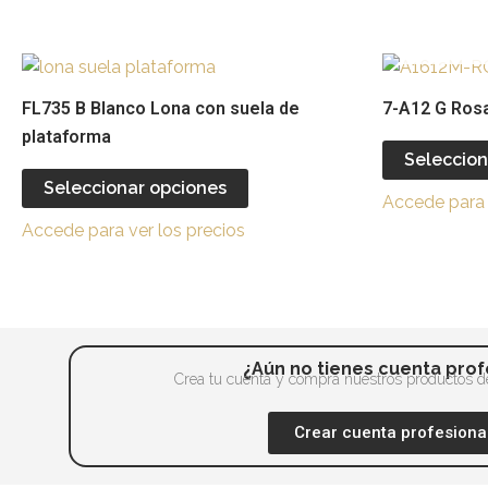
se
pueden
Este
elegir
producto
FL735 B Blanco Lona con suela de
7-A12 G Ros
en
tiene
plataforma
la
múltiples
Seleccion
página
variantes.
Seleccionar opciones
de
Accede para 
Las
producto
Accede para ver los precios
opciones
se
pueden
elegir
en
¿Aún no tienes cuenta prof
la
Crea tu cuenta y compra nuestros productos de
página
Crear cuenta profesiona
de
producto