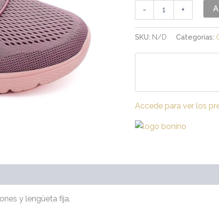
A
-
+
SKU:
N/D
Categorías:
Accede para ver los pr
raciones (0)
ones y lengüeta fija.