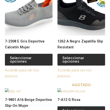
tiene
tie
múltiples
múl
variantes.
var
Las
La
opciones
op
se
se
pueden
pu
7-2308 E Gris Deportiva
1262 A Negro Zapatilla Slip
elegir
ele
Calcetín Mujer
Resistant
en
en
la
la
Seleccionar
Seleccionar
página
pá
opciones
opciones
de
de
Accede para ver los
Accede para ver los
producto
pr
precios
precios
AGOTADO
Este
Es
producto
pr
7-9801 A16 Beige Deportiva
7-A12 G Rosa
tiene
tie
Slip-On Mujer
múltiples
múl