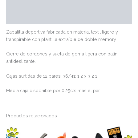
Marca
Valoraciones (0)
Zapatilla deportiva fabricada en material textil ligero y
transpirable con plantilla extraíble de doble memory.
Cierre de cordones y suela de goma ligera con patín
antideslizante.
Cajas surtidas de 12 pares: 36/41: 1 2 3 3 2 1
Media caja disponible por 0,25cts más el par.
Productos relacionados
Este
Es
producto
pr