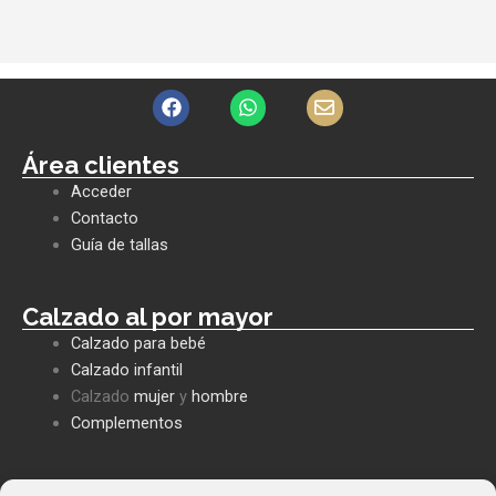
F
W
E
a
h
n
c
a
v
e
t
e
Área clientes
b
s
l
Acceder
o
a
o
o
p
p
Contacto
k
p
e
Guía de tallas
Calzado al por mayor
Calzado para bebé
Calzado infantil
Calzado
mujer
y
hombre
Complementos
Políticas empresa