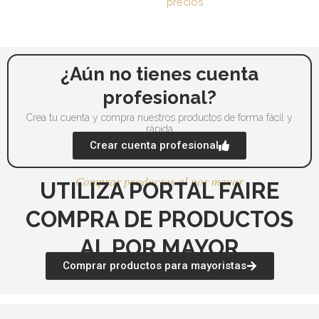
precios
pueden
pu
elegir
ele
en
en
la
la
¿Aún no tienes cuenta
página
pá
profesional?
de
de
producto
pr
Crea tu cuenta y compra nuestros productos de forma fácil y
rápida
Crear cuenta profesional
Comprar productos al por mayor
UTILIZA PORTAL FAIRE
COMPRA DE PRODUCTOS
AL POR MAYOR
Comprar productos para mayoristas