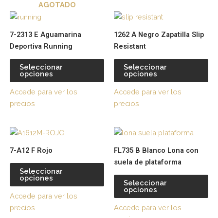
AGOTADO
elegir
ele
Este
Es
en
en
producto
pr
la
la
7-2313 E Aguamarina
1262 A Negro Zapatilla Slip
tiene
tie
página
pá
Deportiva Running
Resistant
múltiples
múl
de
de
variantes.
var
producto
pr
Seleccionar
Seleccionar
opciones
opciones
Las
La
opciones
op
Accede para ver los
Accede para ver los
se
se
precios
precios
pueden
pu
elegir
ele
Este
Es
en
en
producto
pr
la
la
7-A12 F Rojo
FL735 B Blanco Lona con
tiene
tie
página
pá
suela de plataforma
múltiples
múl
de
de
Seleccionar
opciones
variantes.
var
producto
pr
Seleccionar
opciones
Las
La
Accede para ver los
opciones
op
precios
Accede para ver los
se
se