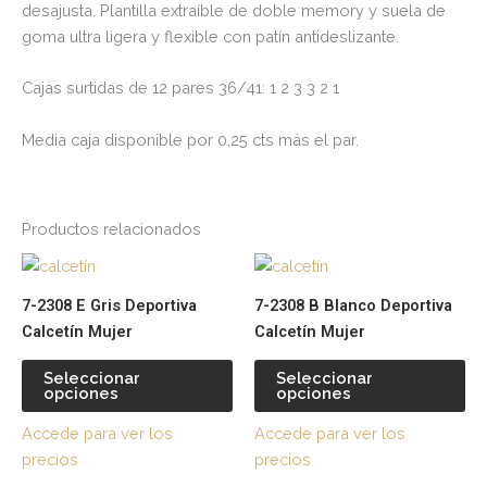
desajusta. Plantilla extraíble de doble memory y suela de
goma ultra ligera y flexible con patín antideslizante.
Cajas surtidas de 12 pares 36/41: 1 2 3 3 2 1
Media caja disponible por 0,25 cts más el par.
Productos relacionados
Este
Es
producto
pr
7-2308 E Gris Deportiva
7-2308 B Blanco Deportiva
tiene
tie
Calcetín Mujer
Calcetín Mujer
múltiples
múl
variantes.
var
Seleccionar
Seleccionar
opciones
opciones
Las
La
opciones
op
Accede para ver los
Accede para ver los
se
se
precios
precios
pueden
pu