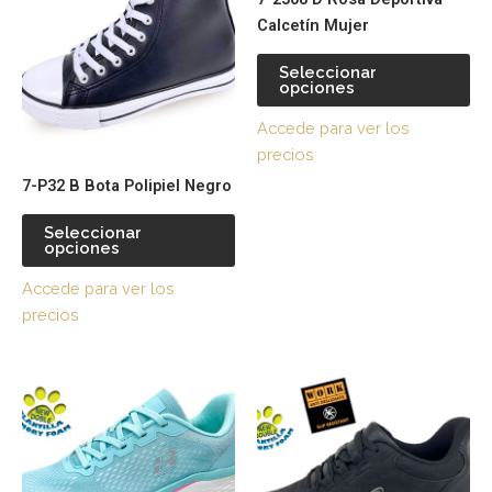
tiene
tie
Calcetín Mujer
múltiples
múl
variantes.
var
Seleccionar
opciones
Las
La
opciones
op
Accede para ver los
se
se
precios
pueden
pu
7-P32 B Bota Polipiel Negro
elegir
ele
en
en
Seleccionar
la
la
opciones
página
pá
Accede para ver los
de
de
precios
producto
pr
Este
Es
producto
pr
tiene
tie
múltiples
múl
variantes.
var