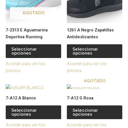
Las
La
opciones
op
AGOTADO
se
se
pueden
pu
7-2313 E Aguamarina
1261 A Negro Zapatillas
elegir
ele
Deportiva Running
Antideslizantes
en
en
la
la
Seleccionar
Seleccionar
página
pá
opciones
opciones
de
de
Accede para ver los
Accede para ver los
producto
pr
precios
precios
AGOTADO
Este
Es
producto
pr
7-A12 A Blanco
7-A12 G Rosa
tiene
tie
múltiples
múl
Seleccionar
Seleccionar
opciones
opciones
variantes.
var
Las
La
Accede para ver los
Accede para ver los