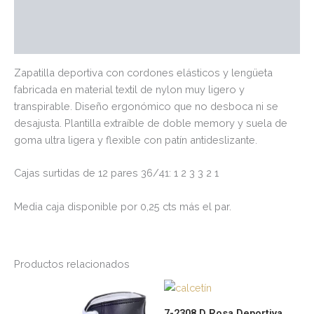
Marca
Valoraciones (0)
Zapatilla deportiva con cordones elásticos y lengüeta
fabricada en material textil de nylon muy ligero y
transpirable. Diseño ergonómico que no desboca ni se
desajusta. Plantilla extraíble de doble memory y suela de
goma ultra ligera y flexible con patín antideslizante.
Cajas surtidas de 12 pares 36/41: 1 2 3 3 2 1
Media caja disponible por 0,25 cts más el par.
Productos relacionados
Este
Es
producto
pr
7-2308 D Rosa Deportiva