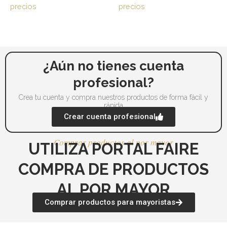
opciones
op
precios
precios
se
se
pueden
pu
elegir
ele
en
en
la
la
¿Aún no tienes cuenta
página
pá
profesional?
de
de
Crea tu cuenta y compra nuestros productos de forma fácil y
producto
pr
rápida
Crear cuenta profesional
Comprar productos al por mayor
UTILIZA PORTAL FAIRE
COMPRA DE PRODUCTOS
AL POR MAYOR
Comprar productos para mayoristas