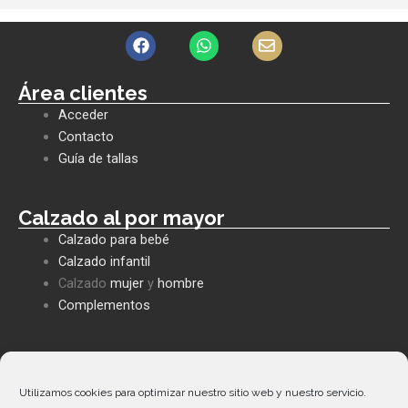
F
W
E
a
h
n
c
a
v
e
t
e
Área clientes
b
s
l
Acceder
o
a
o
o
p
p
Contacto
k
p
e
Guía de tallas
Calzado al por mayor
Calzado para bebé
Calzado infantil
Calzado
mujer
y
hombre
Complementos
Políticas empresa
Política de privacidad
Utilizamos cookies para optimizar nuestro sitio web y nuestro servicio.
Envíos y devoluciones