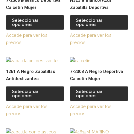
7-2308 B Blanco Deportiva
H325 B Blanco/Azul
tiene
tie
Calcetín Mujer
Zapatilla Deportiva
múltiples
múl
variantes.
var
Seleccionar
Seleccionar
opciones
opciones
Las
La
opciones
op
Accede para ver los
Accede para ver los
se
se
precios
precios
pueden
pu
elegir
ele
Este
Es
en
en
producto
pr
la
la
1261 A Negro Zapatillas
7-2308 A Negro Deportiva
tiene
tie
página
pá
Antideslizantes
Calcetín Mujer
múltiples
múl
de
de
variantes.
var
producto
pr
Seleccionar
Seleccionar
opciones
opciones
Las
La
opciones
op
Accede para ver los
Accede para ver los
se
se
precios
precios
pueden
pu
elegir
ele
Este
Es
en
en