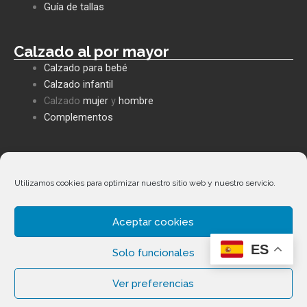
k
p
e
Guía de tallas
Calzado al por mayor
Calzado para bebé
Calzado infantil
Calzado
mujer
y
hombre
Complementos
Políticas empresa
Política de privacidad
Utilizamos cookies para optimizar nuestro sitio web y nuestro servicio.
Envíos y devoluciones
Política de cookies
Aceptar cookies
Términos y condiciones
ES
Facebook
Whatsapp
Envelope
Phone-
Solo funcionales
alt
Ver preferencias
Copyright ©
2026
Calzados Fernández Alonso. Todos los