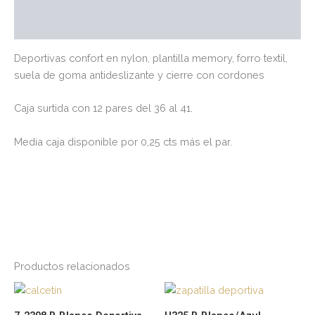
Valoraciones (0)
Deportivas confort en nylon, plantilla memory, forro textil,
suela de goma antideslizante y cierre con cordones
Caja surtida con 12 pares del 36 al 41.
Media caja disponible por 0,25 cts más el par.
Productos relacionados
Este
Es
producto
pr