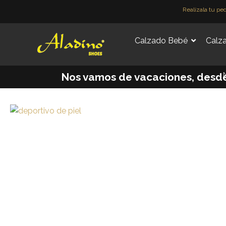
Ir
Realízala tu pe
al
contenido
Calzado Bebé
Calza
M
Nos vamos de vacaciones, desde e