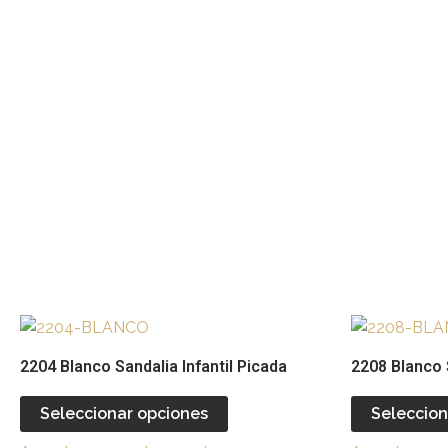
opciones
se
pueden
elegir
en
la
página
de
producto
Este
producto
2204 Blanco Sandalia Infantil Picada
2208 Blanco S
tiene
múltiples
Seleccionar opciones
Seleccion
variantes.