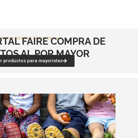
rar productos al por mayor
RTAL FAIRE COMPRA DE
TOS AL POR MAYOR
 productos para mayoristas