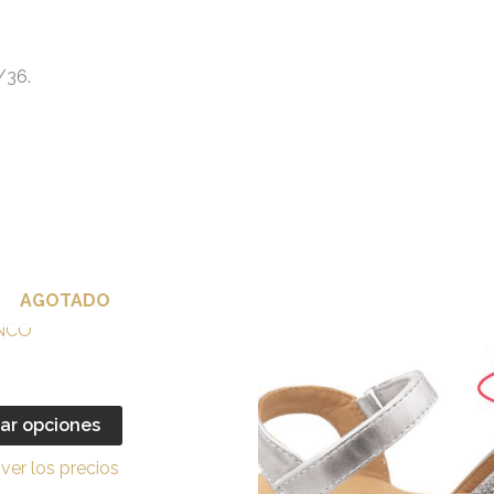
/36.
AGOTADO
Este
producto
tiene
múltiples
ar opciones
variantes.
v
ver los precios
Las