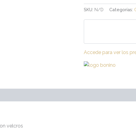
SKU:
N/D
Categorías:
Accede para ver los pr
raciones (0)
con velcros