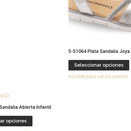
opciones
se
pueden
elegir
e
en
la
l
página
5-S1064 Plata Sandalia Joya
de
producto
Seleccionar opciones
Accede para ver los precios
Este
producto
andalia Abierta Infantil
tiene
múltiples
ar opciones
variantes.