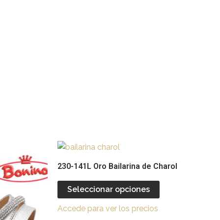
Este
Este
producto
producto
230-141L Oro Bailarina de Charol
tiene
tiene
múltiples
múltiples
Seleccionar opciones
ariantes.
variantes.
Accede para ver los precios
Las
Las