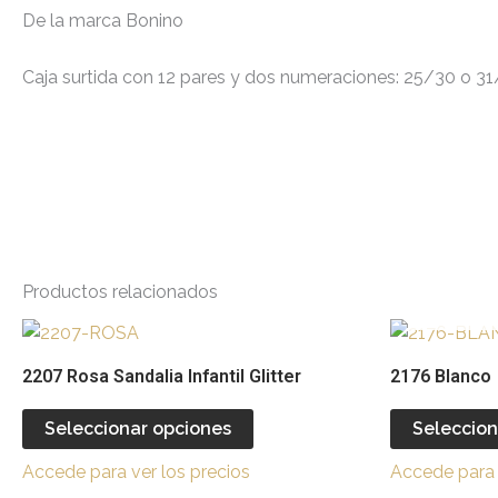
De la marca Bonino
Caja surtida con 12 pares y dos numeraciones: 25/30 o 31
Productos relacionados
Este
producto
2207 Rosa Sandalia Infantil Glitter
2176 Blanco
tiene
múltiples
Seleccionar opciones
Seleccion
variantes.
Accede para ver los precios
Accede para 
Las