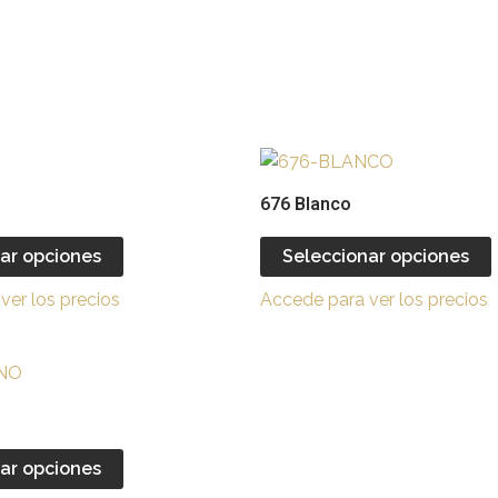
Este
producto
676 Blanco
tiene
múltiples
ar opciones
Seleccionar opciones
variantes.
v
ver los precios
Accede para ver los precios
Las
opciones
se
Este
pueden
producto
elegir
e
tiene
en
múltiples
ar opciones
la
l
variantes.