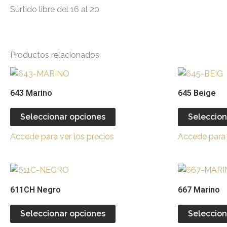
Surtido libre del 16 al 20
Productos relacionados
Este
producto
643 Marino
645 Beige
tiene
múltiples
Seleccionar opciones
Seleccion
variantes.
Accede para ver los precios
Accede para 
Las
opciones
se
Este
pueden
producto
611CH Negro
667 Marino
elegir
tiene
en
múltiples
Seleccionar opciones
Seleccion
la
variantes.