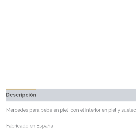
Descripción
Información adicional
Marca
Valo
Mercedes para bebe en piel con el interior en piel y suele
Fabricado en España