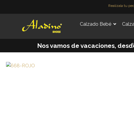
Ir
Realízala tu pe
al
contenido
Calzado Bebé
Calza
M
Nos vamos de vacaciones, desde e