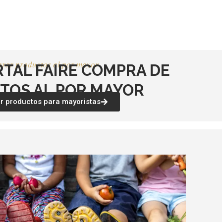
página
página
de
de
producto
producto
rar productos al por mayor
RTAL FAIRE COMPRA DE
TOS AL POR MAYOR
 productos para mayoristas