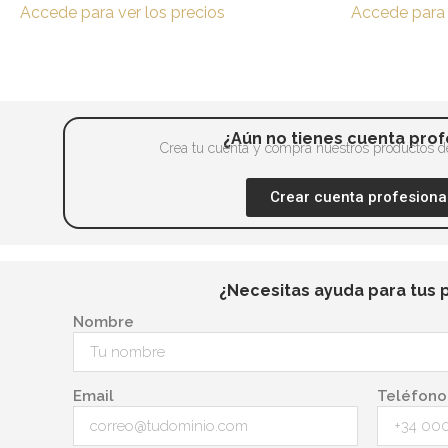
página
Accede para ver los precios
Accede para 
Las
de
opciones
producto
se
pueden
elegir
¿Aún no tienes cuenta prof
en
Crea tu cuenta y compra nuestros productos de
la
Crear cuenta profesiona
página
de
producto
¿Necesitas ayuda para tus 
Nombre
Email
Teléfono