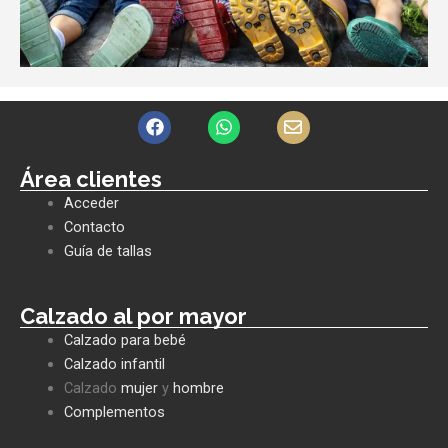
F
W
E
a
h
n
c
a
v
e
t
e
Área clientes
b
s
l
Acceder
o
a
o
o
p
p
Contacto
k
p
e
Guía de tallas
Calzado al por mayor
Calzado para bebé
Calzado infantil
Calzado
mujer
y
hombre
Complementos