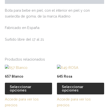
Bota para bebe en piel, con el interior en piel y con
suelecita de goma, de la marca Aladino
Fabricado en España
Surtido libre del 17 al 21
Productos relacionados
Este
Es
producto
pr
657 Blanco
645 Rosa
tiene
tie
múltiples
múl
Seleccionar
Seleccionar
opciones
opciones
variantes.
var
Las
La
Accede para ver los
Accede para ver los
opciones
op
precios
precios
se
se