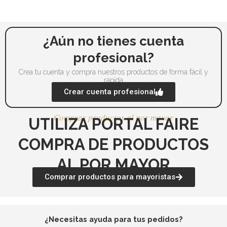
pueden
pu
elegir
ele
en
en
la
la
¿Aún no tienes cuenta
página
pá
profesional?
de
de
Crea tu cuenta y compra nuestros productos de forma fácil y
producto
pr
rápida
Crear cuenta profesional
Comprar productos al por mayor
UTILIZA PORTAL FAIRE
COMPRA DE PRODUCTOS
AL POR MAYOR
Comprar productos para mayoristas
¿Necesitas ayuda para tus pedidos?