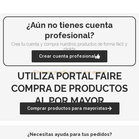
pueden
pu
elegir
ele
en
en
la
la
¿Aún no tienes cuenta
página
pá
profesional?
de
de
Crea tu cuenta y compra nuestros productos de forma fácil y
producto
pr
rápida
Crear cuenta profesional
Comprar productos al por mayor
UTILIZA PORTAL FAIRE
COMPRA DE PRODUCTOS
AL POR MAYOR
Comprar productos para mayoristas
¿Necesitas ayuda para tus pedidos?