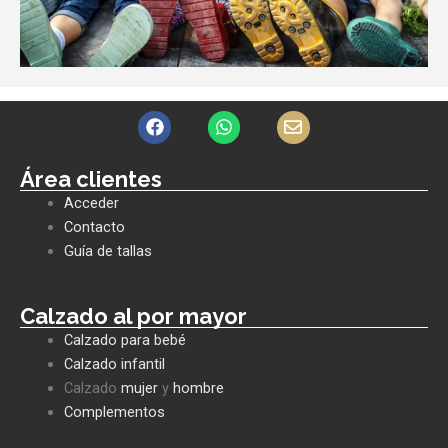
F
W
E
a
h
n
c
a
v
e
t
e
Área clientes
b
s
l
Acceder
o
a
o
o
p
p
Contacto
k
p
e
Guía de tallas
Calzado al por mayor
Calzado para bebé
Calzado infantil
Calzado
mujer
y
hombre
Complementos