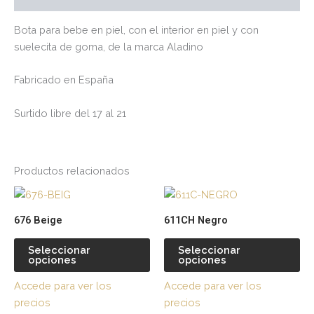
Bota para bebe en piel, con el interior en piel y con
suelecita de goma, de la marca Aladino
Fabricado en España
Surtido libre del 17 al 21
Productos relacionados
Este
Es
producto
pr
676 Beige
611CH Negro
tiene
tie
múltiples
múl
Seleccionar
Seleccionar
opciones
opciones
variantes.
var
Las
La
Accede para ver los
Accede para ver los
opciones
op
precios
precios
se
se