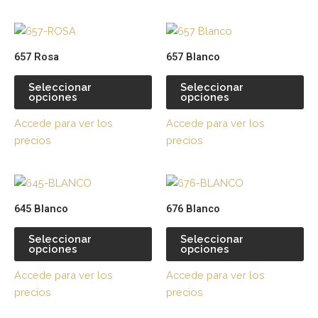
pueden
pu
Este
Es
elegir
ele
producto
pr
en
en
657 Rosa
657 Blanco
tiene
tie
la
la
múltiples
múl
página
pá
Seleccionar
Seleccionar
opciones
opciones
variantes.
var
de
de
Las
La
producto
pr
Accede para ver los
Accede para ver los
opciones
op
precios
precios
se
se
pueden
pu
Este
Es
elegir
ele
producto
pr
en
en
645 Blanco
676 Blanco
tiene
tie
la
la
múltiples
múl
página
pá
Seleccionar
Seleccionar
opciones
opciones
variantes.
var
de
de
Las
La
producto
pr
Accede para ver los
Accede para ver los
opciones
op
precios
precios
se
se