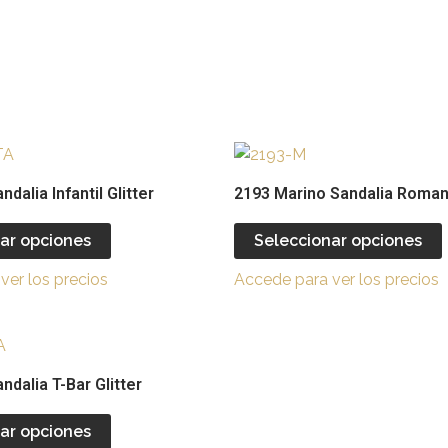
Este
producto
ndalia Infantil Glitter
2193 Marino Sandalia Romana
tiene
múltiples
ar opciones
Seleccionar opciones
variantes.
v
ver los precios
Accede para ver los precios
Las
opciones
se
Este
pueden
producto
ndalia T-Bar Glitter
elegir
e
tiene
en
múltiples
ar opciones
la
l