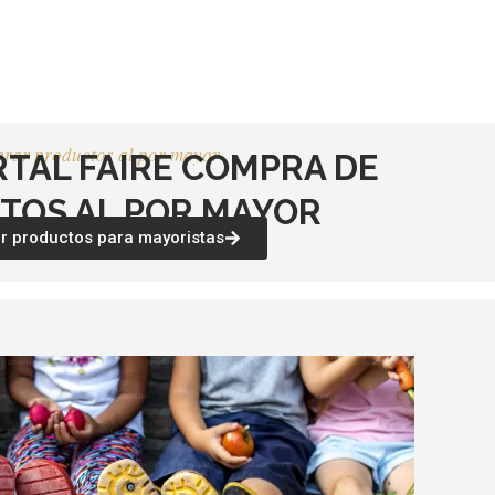
página
página
de
de
producto
producto
rar productos al por mayor
RTAL FAIRE COMPRA DE
TOS AL POR MAYOR
 productos para mayoristas