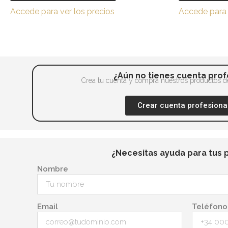
variantes.
página
Accede para ver los precios
Accede para 
Las
de
opciones
producto
se
pueden
elegir
¿Aún no tienes cuenta prof
en
Crea tu cuenta y compra nuestros productos de
la
Crear cuenta profesiona
página
de
producto
¿Necesitas ayuda para tus 
Nombre
Email
Teléfono