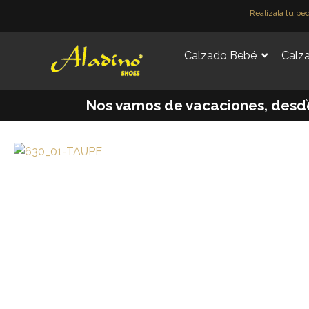
Ir
Realízala tu pe
al
contenido
Calzado Bebé
Calza
M
Nos vamos de vacaciones, desde e