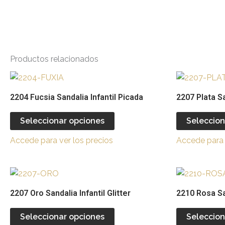
Productos relacionados
Este
producto
2204 Fucsia Sandalia Infantil Picada
2207 Plata Sa
tiene
múltiples
Seleccionar opciones
Seleccion
variantes.
Accede para ver los precios
Accede para 
Las
opciones
se
Este
pueden
producto
2207 Oro Sandalia Infantil Glitter
2210 Rosa Sa
elegir
tiene
en
múltiples
Seleccionar opciones
Seleccion
la