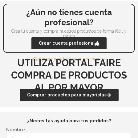
¿Aún no tienes cuenta
profesional?
Crea tu cuenta y compra nuestros productos de forma fácil y
rápida
Crear cuenta profesional
Comprar productos al por mayor
UTILIZA PORTAL FAIRE
COMPRA DE PRODUCTOS
AL POR MAYOR
Comprar productos para mayoristas
¿Necesitas ayuda para tus pedidos?
Nombre