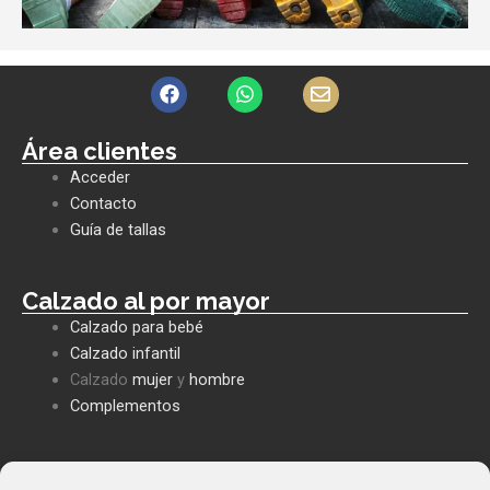
F
W
E
a
h
n
c
a
v
e
t
e
Área clientes
b
s
l
Acceder
o
a
o
o
p
p
Contacto
k
p
e
Guía de tallas
Calzado al por mayor
Calzado para bebé
Calzado infantil
Calzado
mujer
y
hombre
Complementos
Políticas empresa