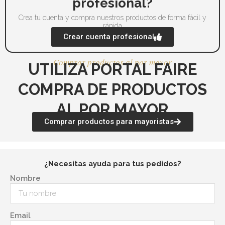
profesional?
Crea tu cuenta y compra nuestros productos de forma fácil y
rápida
Crear cuenta profesional
Comprar productos al por mayor
UTILIZA PORTAL FAIRE
COMPRA DE PRODUCTOS
AL POR MAYOR
Comprar productos para mayoristas
¿Necesitas ayuda para tus pedidos?
Nombre
Email