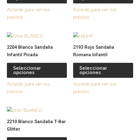
de
de
Accede para ver los
Accede para ver los
producto
pr
precios
precios
Este
Est
producto
pr
2204 Blanco Sandalia
2193 Rojo Sandalia
tiene
tie
Infantil Picada
Romana Infantil
múltiples
múl
variantes.
var
Seleccionar
Seleccionar
opciones
opciones
Las
La
opciones
op
Accede para ver los
Accede para ver los
se
se
precios
precios
pueden
pu
elegir
ele
Este
Est
en
en
producto
pr
la
la
2210 Blanco Sandalia T-Bar
tiene
tie
página
pág
Glitter
múltiples
múl
de
de
variantes.
var