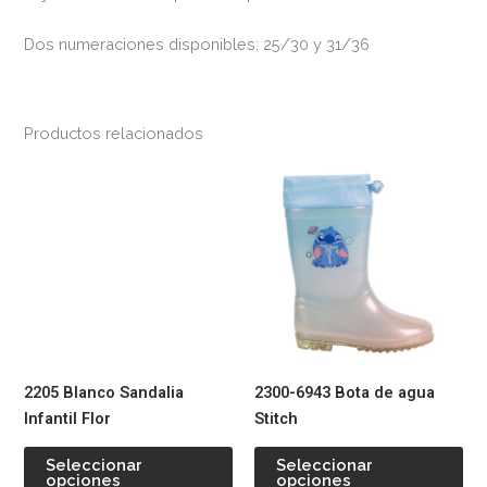
Dos numeraciones disponibles: 25/30 y 31/36
Productos relacionados
Este
Est
producto
pr
tiene
tie
múltiples
múl
variantes.
var
Las
La
opciones
op
se
se
pueden
pu
2205 Blanco Sandalia
2300-6943 Bota de agua
elegir
ele
Infantil Flor
Stitch
en
en
la
la
Seleccionar
Seleccionar
opciones
opciones
página
pág