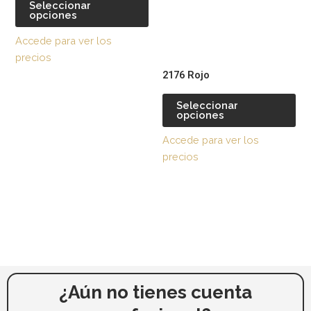
producto
pr
Seleccionar
opciones
Las
La
opciones
op
Accede para ver los
se
se
precios
pueden
pu
2176 Rojo
elegir
ele
en
en
Seleccionar
opciones
la
la
página
pág
Accede para ver los
de
de
precios
producto
pr
¿Aún no tienes cuenta