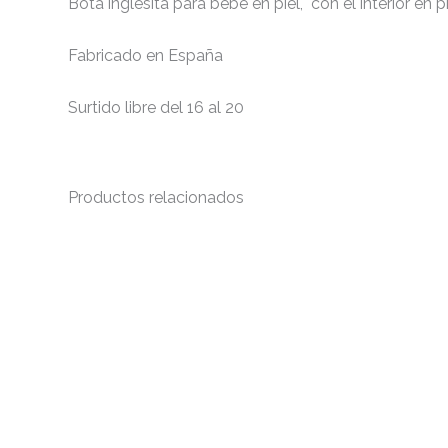
Bota inglesita para bebe en piel, con el interior en 
Fabricado en España
Surtido libre del 16 al 20
Productos relacionados
Este
producto
tiene
múltiples
variantes.
Las
opciones
se
pueden