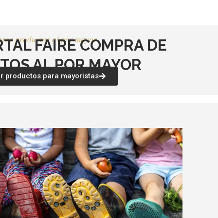
rar productos al por mayor
RTAL FAIRE COMPRA DE
TOS AL POR MAYOR
 productos para mayoristas