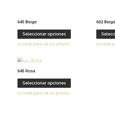
elegir
en
la
645 Beige
662 Beig
página
de
Seleccionar opciones
Selecc
producto
Accede para ver los precios
Accede pa
Este
producto
645 Rosa
tiene
múltiples
Seleccionar opciones
variantes.
Accede para ver los precios
Las
opciones
se
pueden