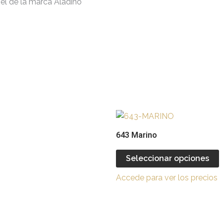
piel de la marca Aladino
Este
producto
643 Marino
tiene
múltiples
Seleccionar opciones
variantes.
v
Accede para ver los precios
Las
opciones
se
pueden