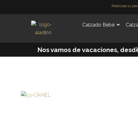
Ir
Realízala tu pe
al
contenido
Calzado Bebé
Calza
M
Nos vamos de vacaciones, desde e