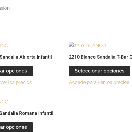
asión
Este
producto
andalia Abierta Infantil
2210 Blanco Sandalia T-Bar G
tiene
múltiples
ar opciones
Seleccionar opciones
variantes.
v
ver los precios
Accede para ver los precios
Las
opciones
se
Este
pueden
producto
Sandalia Romana Infantil
elegir
e
tiene
en
múltiples
ar opciones
la
l