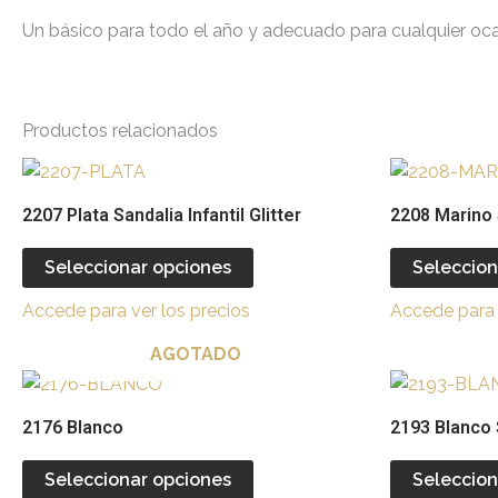
Un básico para todo el año y adecuado para cualquier oc
Productos relacionados
Este
producto
2207 Plata Sandalia Infantil Glitter
2208 Marino S
tiene
múltiples
Seleccionar opciones
Seleccion
variantes.
Accede para ver los precios
Accede para 
Las
opciones
AGOTADO
se
Este
pueden
producto
2176 Blanco
2193 Blanco 
elegir
tiene
en
múltiples
Seleccionar opciones
Seleccion
la