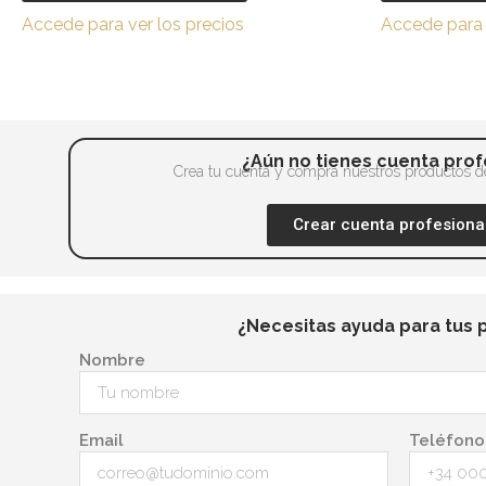
variantes.
página
Accede para ver los precios
Accede para 
Las
de
opciones
producto
se
pueden
elegir
¿Aún no tienes cuenta prof
en
Crea tu cuenta y compra nuestros productos de
la
Crear cuenta profesiona
página
de
producto
¿Necesitas ayuda para tus 
Nombre
Email
Teléfono