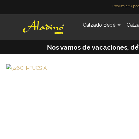
Ir
Realízala tu pe
al
contenido
Calzado Bebé
Calza
M
Nos vamos de vacaciones, desd