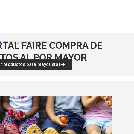
página
página
de
de
producto
producto
rar productos al por mayor
RTAL FAIRE COMPRA DE
TOS AL POR MAYOR
 productos para mayoristas