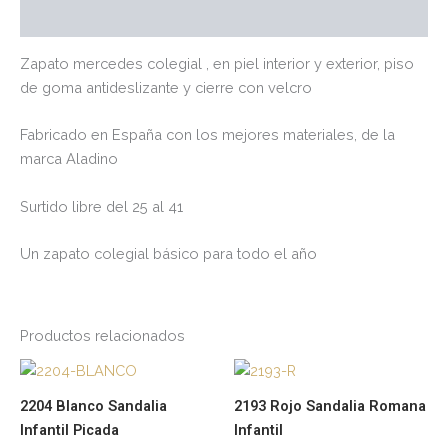
Valoraciones (0)
Zapato mercedes colegial , en piel interior y exterior, piso
de goma antideslizante y cierre con velcro
Fabricado en España con los mejores materiales, de la
marca Aladino
Surtido libre del 25 al 41
Un zapato colegial básico para todo el año
Productos relacionados
Este
Es
producto
pr
2204 Blanco Sandalia
2193 Rojo Sandalia Romana
tiene
tie
Infantil Picada
Infantil
múltiples
múl