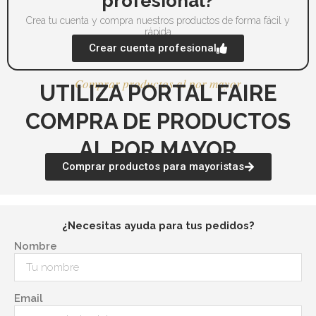
profesional?
producto
pr
Crea tu cuenta y compra nuestros productos de forma fácil y
rápida
Crear cuenta profesional
Comprar productos al por mayor
UTILIZA PORTAL FAIRE
COMPRA DE PRODUCTOS
AL POR MAYOR
Comprar productos para mayoristas
¿Necesitas ayuda para tus pedidos?
Nombre
Email