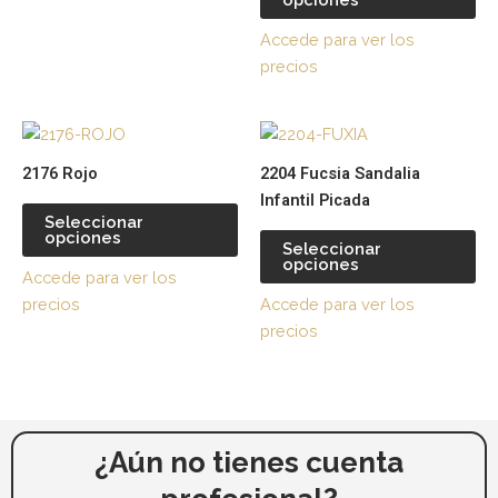
de
de
Accede para ver los
producto
pr
precios
Este
Es
producto
pr
2176 Rojo
2204 Fucsia Sandalia
tiene
tie
Infantil Picada
múltiples
múl
Seleccionar
opciones
variantes.
var
Seleccionar
opciones
Las
La
Accede para ver los
opciones
op
precios
Accede para ver los
se
se
precios
pueden
pu
elegir
ele
en
en
la
la
página
pá
¿Aún no tienes cuenta
de
de