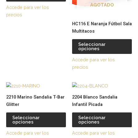
opciones
op
AGOTADO
Accede para ver los
se
se
precios
pueden
pu
HC116 E Naranja Fútbol Sala
elegir
ele
Multitacos
en
en
la
la
Seleccionar
página
pá
opciones
de
de
Accede para ver los
producto
pr
precios
Este
Es
producto
pr
2210 Marino Sandalia T-Bar
2204 Blanco Sandalia
tiene
tie
Glitter
Infantil Picada
múltiples
múl
variantes.
var
Seleccionar
Seleccionar
opciones
opciones
Las
La
opciones
op
Accede para ver los
Accede para ver los
se
se