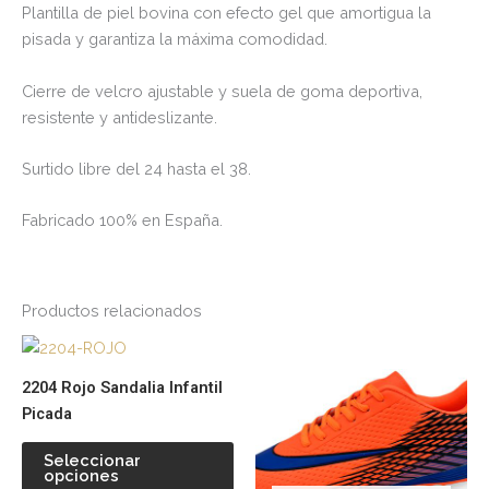
Plantilla de piel bovina con efecto gel que amortigua la
pisada y garantiza la máxima comodidad.
Cierre de velcro ajustable y suela de goma deportiva,
resistente y antideslizante.
Surtido libre del 24 hasta el 38.
Fabricado 100% en España.
Productos relacionados
Este
Es
producto
pr
2204 Rojo Sandalia Infantil
tiene
tie
Picada
múltiples
múl
variantes.
var
Seleccionar
opciones
Las
La