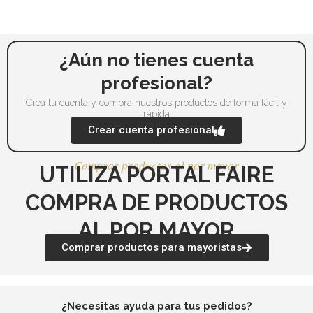
¿Aún no tienes cuenta
profesional?
Crea tu cuenta y compra nuestros productos de forma fácil y
rápida
Crear cuenta profesional
Comprar productos al por mayor
UTILIZA PORTAL FAIRE
COMPRA DE PRODUCTOS
AL POR MAYOR
Comprar productos para mayoristas
¿Necesitas ayuda para tus pedidos?