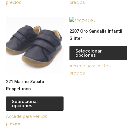
precios
precios
pueden
pu
elegir
ele
Este
Es
en
en
producto
pr
la
la
2207 Oro Sandalia Infantil
tiene
tie
página
pá
Glitter
múltiples
múl
de
de
variantes.
var
producto
pr
Seleccionar
opciones
Las
La
opciones
op
Accede para ver los
se
se
precios
pueden
pu
221 Marino Zapato
elegir
ele
Respetuoso
en
en
la
la
Seleccionar
página
pá
opciones
de
de
Accede para ver los
producto
pr
precios