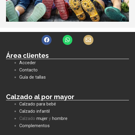
F
W
E
a
h
n
c
a
v
e
t
e
Área clientes
b
s
l
Acceder
o
a
o
o
p
p
Contacto
k
p
e
Guía de tallas
Calzado al por mayor
Calzado para bebé
Calzado infantil
Calzado
mujer
y
hombre
Complementos