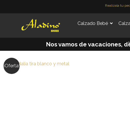
Ir
Realízala tu pe
al
contenido
Calzado Bebé
Calza
M
Nos vamos de vacaciones, desd
¡Oferta!