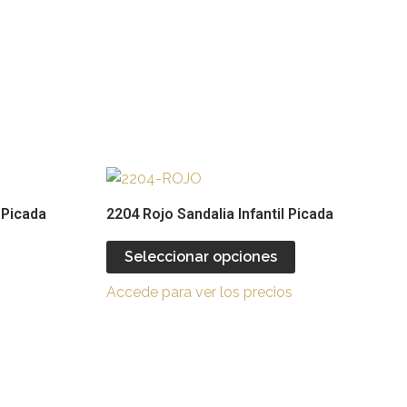
Este
Este
producto
producto
 Picada
2204 Rojo Sandalia Infantil Picada
tiene
tiene
múltiples
múltiples
Seleccionar opciones
ariantes.
variantes.
Accede para ver los precios
Las
Las
opciones
opciones
se
se
pueden
pueden
legir
elegir