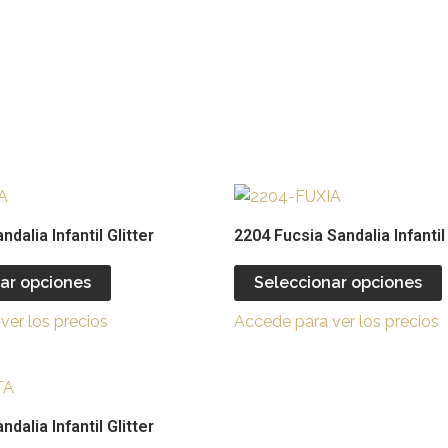
Este
producto
dalia Infantil Glitter
2204 Fucsia Sandalia Infantil
tiene
múltiples
ar opciones
Seleccionar opciones
variantes.
v
ver los precios
Accede para ver los precios
Las
opciones
se
Este
pueden
producto
ndalia Infantil Glitter
elegir
e
tiene