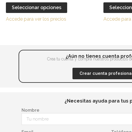
en
múltiples
Seleccionar opciones
Seleccion
la
variantes.
página
Accede para ver los precios
Accede para 
Las
de
opciones
producto
se
pueden
elegir
¿Aún no tienes cuenta prof
en
Crea tu cuenta y compra nuestros productos de
la
Crear cuenta profesiona
página
de
producto
¿Necesitas ayuda para tus 
Nombre
Email
Teléfono