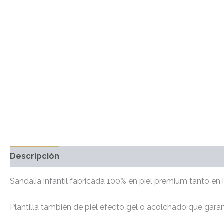
Descripción
Información adicional
Marca
Valo
Sandalia infantil fabricada 100% en piel premium tanto en in
Plantilla también de piel efecto gel o acolchado que gar