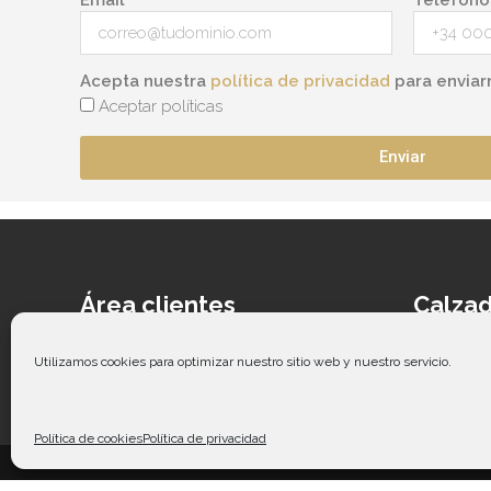
Acepta nuestra
política de privacidad
para enviar
Aceptar políticas
Enviar
Área clientes
Calzad
Acceder
Ca
Contacto
Cal
Utilizamos cookies para optimizar nuestro sitio web y nuestro servicio.
Guía de tallas
Ca
Co
Política de cookies
Política de privacidad
Copy