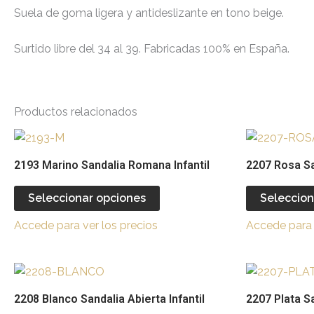
Suela de goma ligera y antideslizante en tono beige.
Surtido libre del 34 al 39. Fabricadas 100% en España.
Productos relacionados
Este
producto
2193 Marino Sandalia Romana Infantil
2207 Rosa San
tiene
múltiples
Seleccionar opciones
Seleccion
variantes.
Accede para ver los precios
Accede para 
Las
opciones
se
Este
pueden
producto
2208 Blanco Sandalia Abierta Infantil
2207 Plata Sa
elegir
tiene