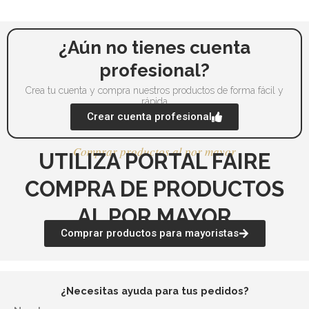
de
de
producto
pr
¿Aún no tienes cuenta
profesional?
Crea tu cuenta y compra nuestros productos de forma fácil y
rápida
Crear cuenta profesional
Comprar productos al por mayor
UTILIZA PORTAL FAIRE
COMPRA DE PRODUCTOS
AL POR MAYOR
Comprar productos para mayoristas
¿Necesitas ayuda para tus pedidos?