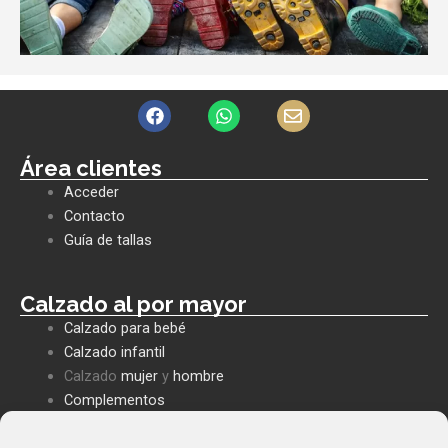
F
W
E
a
h
n
c
a
v
e
t
e
Área clientes
b
s
l
Acceder
o
a
o
o
p
p
Contacto
k
p
e
Guía de tallas
Calzado al por mayor
Calzado para bebé
Calzado infantil
Calzado
mujer
y
hombre
Complementos