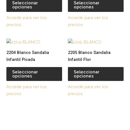
variantes.
var
Seleccionar
Seleccionar
opciones
opciones
Las
La
opciones
op
Accede para ver los
Accede para ver los
se
se
precios
precios
pueden
pu
elegir
ele
Este
Est
en
en
producto
pr
la
la
2204 Blanco Sandalia
2205 Blanco Sandalia
tiene
tie
página
pág
Infantil Picada
Infantil Flor
múltiples
múl
de
de
variantes.
var
producto
pr
Seleccionar
Seleccionar
opciones
opciones
Las
La
opciones
op
Accede para ver los
Accede para ver los
se
se
precios
precios
pueden
pu
elegir
ele
en
en
la
la
página
pág