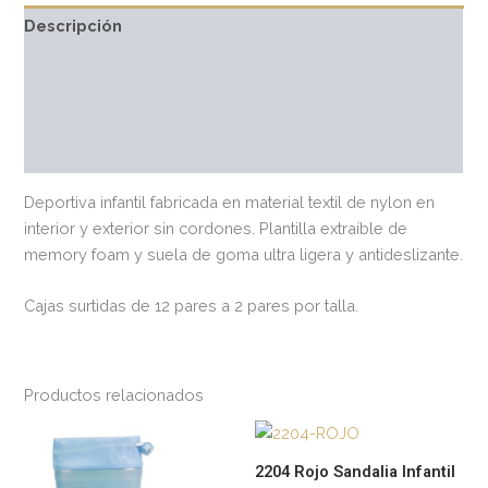
Descripción
Información adicional
Marca
Valoraciones (0)
Deportiva infantil fabricada en material textil de nylon en
interior y exterior sin cordones. Plantilla extraíble de
memory foam y suela de goma ultra ligera y antideslizante.
Cajas surtidas de 12 pares a 2 pares por talla.
Productos relacionados
Este
Est
producto
pr
2204 Rojo Sandalia Infantil
tiene
tie