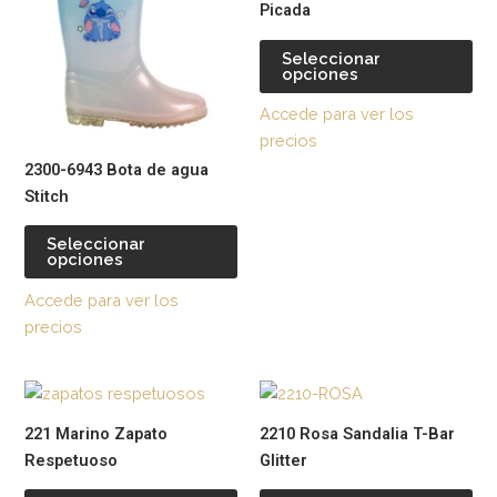
Picada
múltiples
múl
variantes.
var
Seleccionar
opciones
Las
La
opciones
op
Accede para ver los
se
se
precios
pueden
pu
2300-6943 Bota de agua
elegir
ele
Stitch
en
en
la
la
Seleccionar
opciones
página
pág
de
de
Accede para ver los
producto
pr
precios
Este
Est
producto
pr
221 Marino Zapato
2210 Rosa Sandalia T-Bar
tiene
tie
Respetuoso
Glitter
múltiples
múl