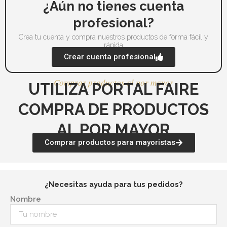
¿Aún no tienes cuenta
profesional?
Crea tu cuenta y compra nuestros productos de forma fácil y
rápida
Crear cuenta profesional
Comprar productos al por mayor
UTILIZA PORTAL FAIRE
COMPRA DE PRODUCTOS
AL POR MAYOR
Comprar productos para mayoristas
¿Necesitas ayuda para tus pedidos?
Nombre