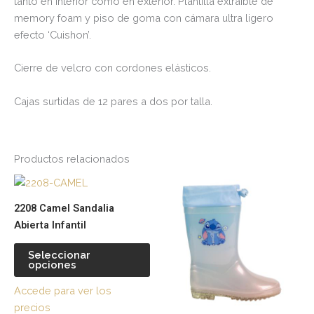
tanto en interior como en exterior. Plantilla extraíble de
memory foam y piso de goma con cámara ultra ligero
efecto ‘Cuishon’.
Cierre de velcro con cordones elásticos.
Cajas surtidas de 12 pares a dos por talla.
Productos relacionados
Este
Es
producto
pr
2208 Camel Sandalia
tiene
tie
Abierta Infantil
múltiples
múl
variantes.
var
Seleccionar
opciones
Las
La
opciones
op
Accede para ver los
se
se
precios