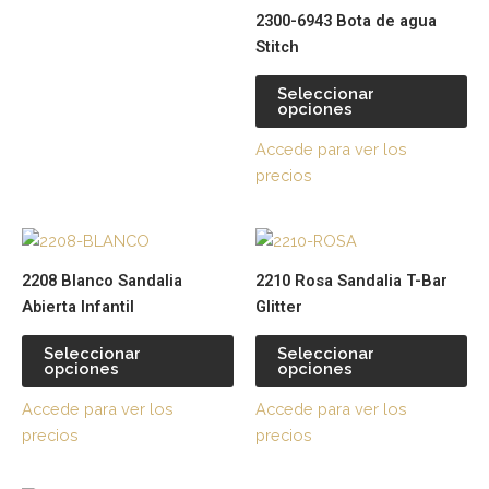
pueden
pu
2300-6943 Bota de agua
elegir
ele
Stitch
en
en
la
la
Seleccionar
página
pá
opciones
de
de
Accede para ver los
producto
pr
precios
Este
Es
producto
pr
2208 Blanco Sandalia
2210 Rosa Sandalia T-Bar
tiene
tie
Abierta Infantil
Glitter
múltiples
múl
variantes.
var
Seleccionar
Seleccionar
opciones
opciones
Las
La
opciones
op
Accede para ver los
Accede para ver los
se
se
precios
precios
pueden
pu
elegir
ele