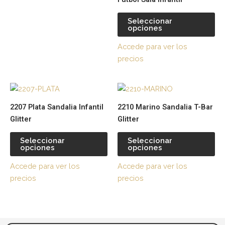
en
en
la
la
Seleccionar
página
pá
opciones
de
de
Accede para ver los
producto
pr
precios
Este
Es
producto
pr
2207 Plata Sandalia Infantil
2210 Marino Sandalia T-Bar
tiene
tie
Glitter
Glitter
múltiples
múl
variantes.
var
Seleccionar
Seleccionar
opciones
opciones
Las
La
opciones
op
Accede para ver los
Accede para ver los
se
se
precios
precios
pueden
pu
elegir
ele
en
en
la
la