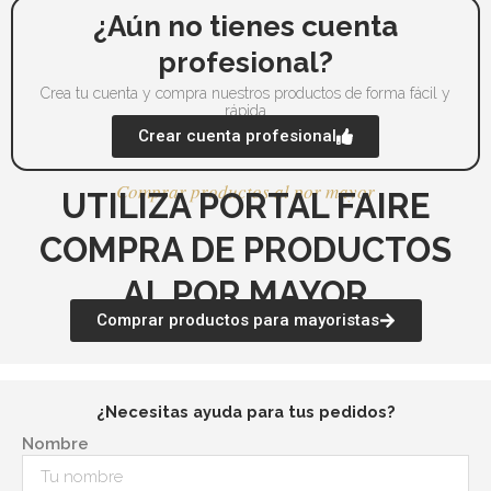
página
pá
¿Aún no tienes cuenta
de
de
profesional?
producto
pr
Crea tu cuenta y compra nuestros productos de forma fácil y
rápida
Crear cuenta profesional
Comprar productos al por mayor
UTILIZA PORTAL FAIRE
COMPRA DE PRODUCTOS
AL POR MAYOR
Comprar productos para mayoristas
¿Necesitas ayuda para tus pedidos?
Nombre