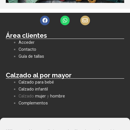
F
W
E
a
h
n
c
a
v
e
t
e
Área clientes
b
s
l
Acceder
o
a
o
o
p
p
Contacto
k
p
e
Guía de tallas
Calzado al por mayor
Calzado para bebé
Calzado infantil
Calzado
mujer
y
hombre
Complementos
Políticas empresa
Política de privacidad