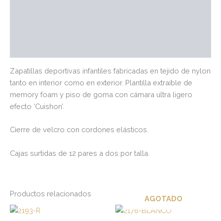
Información adicional
Marca
Valoraciones (0)
Zapatillas deportivas infantiles fabricadas en tejido de nylon
tanto en interior como en exterior. Plantilla extraíble de
memory foam y piso de goma con cámara ultra ligero
efecto ‘Cuishon’.
Cierre de velcro con cordones elásticos.
Cajas surtidas de 12 pares a dos por talla.
Productos relacionados
AGOTADO
Este
Es