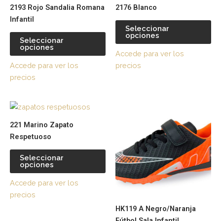
producto
pr
2193 Rojo Sandalia Romana
2176 Blanco
tiene
tie
Infantil
múltiples
múl
Seleccionar
opciones
variantes.
var
Seleccionar
opciones
Las
La
Accede para ver los
opciones
op
Accede para ver los
precios
se
se
precios
pueden
pu
elegir
ele
Este
Es
en
en
producto
pr
la
la
221 Marino Zapato
tiene
tie
página
pá
Respetuoso
múltiples
múl
de
de
variantes.
var
producto
pr
Seleccionar
opciones
Las
La
opciones
op
Accede para ver los
se
se
precios
pueden
pu
HK119 A Negro/Naranja
elegir
ele
Fútbol Sala Infantil