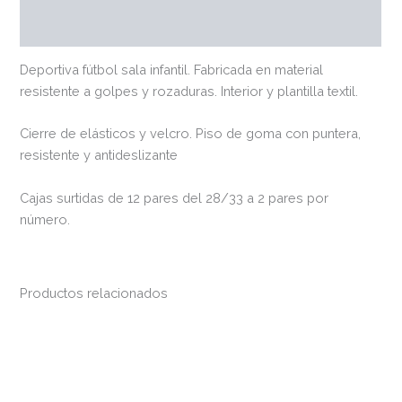
Valoraciones (0)
Deportiva fútbol sala infantil. Fabricada en material
resistente a golpes y rozaduras. Interior y plantilla textil.
Cierre de elásticos y velcro. Piso de goma con puntera,
resistente y antideslizante
Cajas surtidas de 12 pares del 28/33 a 2 pares por
número.
Productos relacionados
Este
Est
producto
pr
tiene
tie
múltiples
múl