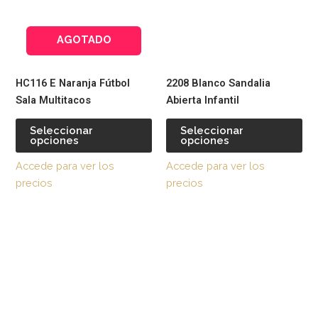
variantes.
var
Las
La
AGOTADO
opciones
op
se
se
pueden
pu
HC116 E Naranja Fútbol
2208 Blanco Sandalia
elegir
ele
Sala Multitacos
Abierta Infantil
en
en
la
la
Seleccionar
Seleccionar
opciones
opciones
página
pág
de
de
Accede para ver los
Accede para ver los
producto
pr
precios
precios
Este
Est
producto
pr
tiene
tie
múltiples
múl
variantes.
var
Las
La