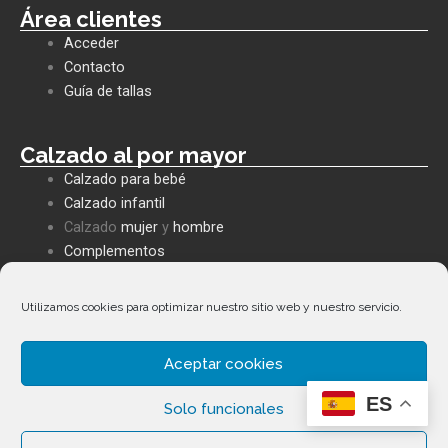
e
t
e
Área clientes
b
s
l
Acceder
o
a
o
o
p
p
Contacto
k
p
e
Guía de tallas
Calzado al por mayor
Calzado para bebé
Calzado infantil
Calzado
mujer
y
hombre
Complementos
Utilizamos cookies para optimizar nuestro sitio web y nuestro servicio.
Políticas empresa
Política de privacidad
Aceptar cookies
Envíos y devoluciones
Política de cookies
ES
Solo funcionales
Términos y condiciones