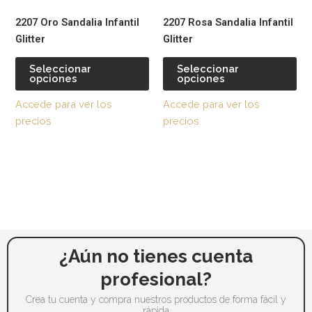
pueden
pu
2207 Oro Sandalia Infantil
2207 Rosa Sandalia Infantil
elegir
ele
Glitter
Glitter
en
en
la
la
Seleccionar
Seleccionar
opciones
opciones
página
pág
de
de
Accede para ver los
Accede para ver los
producto
pr
precios
precios
¿Aún no tienes cuenta
profesional?
Crea tu cuenta y compra nuestros productos de forma fácil y
rápida