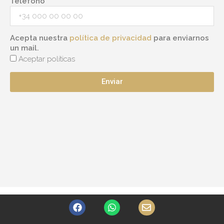
Teléfono
Acepta nuestra
política de privacidad
para enviarnos
un mail.
Aceptar políticas
Enviar
F
W
E
a
h
n
c
a
v