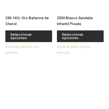
opciones
op
se
se
pueden
pu
230-141L Oro Bailarina de
2204 Blanco Sandalia
elegir
ele
Charol
Infantil Picada
en
en
la
la
Seleccionar
Seleccionar
opciones
opciones
página
pág
de
de
Accede para ver los
Accede para ver los
producto
pr
precios
precios
Este
Est
producto
pr
tiene
tie
múltiples
múl
variantes.
var
Las
La
opciones
op
se
se