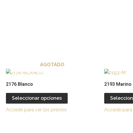
elegir
en
la
página
de
producto
AGOTADO
Este
producto
2176 Blanco
2193 Marino 
tiene
múltiples
Seleccionar opciones
Seleccion
variantes.
Accede para ver los precios
Accede para 
Las
opciones
se