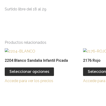
Surtido libre del 18 al 29
Productos relacionados
Este
producto
2204 Blanco Sandalia Infantil Picada
2176 Rojo
tiene
múltiples
Seleccionar opciones
Seleccion
variantes.
Accede para ver los precios
Accede para 
Las
opciones
se
pueden