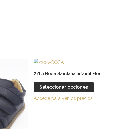
Este
Este
producto
producto
2205 Rosa Sandalia Infantil Flor
tiene
tiene
múltiples
múltiples
Seleccionar opciones
ariantes.
variantes.
Accede para ver los precios
Las
Las
opciones
opciones
se
se
pueden
pueden