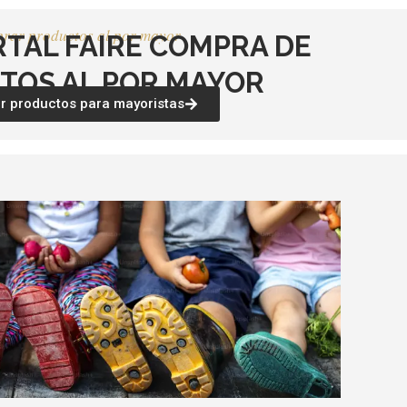
rar productos al por mayor
RTAL FAIRE COMPRA DE
TOS AL POR MAYOR
 productos para mayoristas