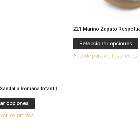
elegir
e
en
la
l
página
221 Marino Zapato Respetu
de
producto
Seleccionar opciones
Accede para ver los precios
Este
producto
Sandalia Romana Infantil
tiene
múltiples
ar opciones
variantes.
ver los precios
Las
opciones
se