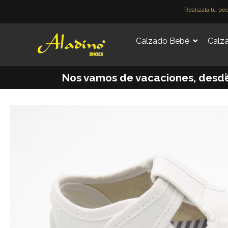
Ir
Realízala tu pe
al
contenido
Calzado Bebé
Calza
M
Nos vamos de vacaciones, desde e