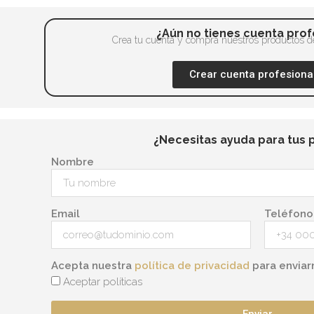
pueden
elegir
¿Aún no tienes cuenta prof
en
Crea tu cuenta y compra nuestros productos de
la
Crear cuenta profesiona
página
de
producto
¿Necesitas ayuda para tus 
Nombre
Email
Teléfono
Acepta nuestra
política de privacidad
para enviar
Aceptar políticas