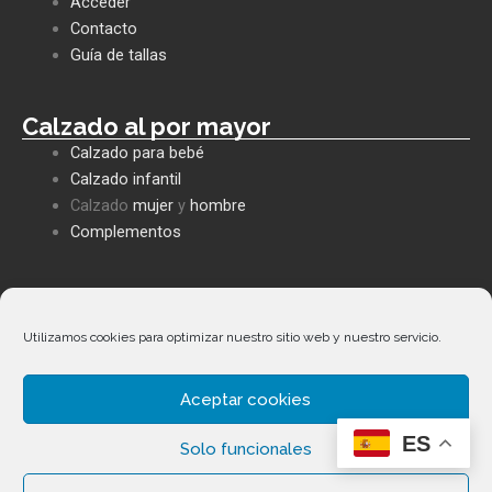
Acceder
o
a
o
o
p
p
Contacto
k
p
e
Guía de tallas
Calzado al por mayor
Calzado para bebé
Calzado infantil
Calzado
mujer
y
hombre
Complementos
Políticas empresa
Política de privacidad
Utilizamos cookies para optimizar nuestro sitio web y nuestro servicio.
Envíos y devoluciones
Política de cookies
Aceptar cookies
Términos y condiciones
Facebook
Whatsapp
Envelope
Phone-
ES
alt
Solo funcionales