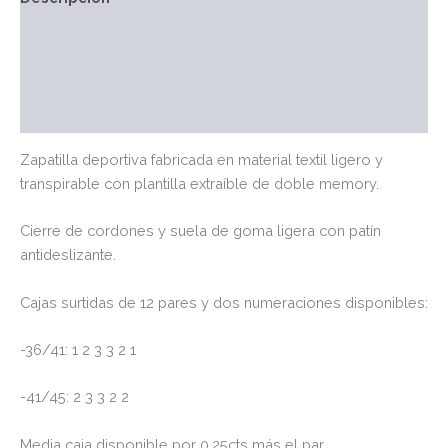
Información adicional
Marca
Valoraciones (0)
Zapatilla deportiva fabricada en material textil ligero y
transpirable con plantilla extraíble de doble memory.
Cierre de cordones y suela de goma ligera con patín
antideslizante.
Cajas surtidas de 12 pares y dos numeraciones disponibles:
-36/41: 1 2 3 3 2 1
-41/45: 2 3 3 2 2
Media caja disponible por 0,25cts más el par.