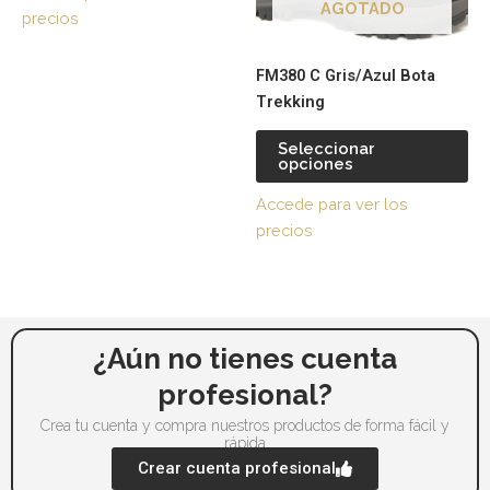
opciones
op
AGOTADO
precios
se
se
pueden
pu
FM380 C Gris/Azul Bota
elegir
ele
Trekking
en
en
la
la
Seleccionar
página
pá
opciones
de
de
Accede para ver los
producto
pr
precios
¿Aún no tienes cuenta
profesional?
Crea tu cuenta y compra nuestros productos de forma fácil y
rápida
Crear cuenta profesional