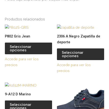
Productos relacionados
Este
Es
producto
pr
P802 Gris Jean
2306 A Negro Zapatilla de
tiene
tie
deporte
múltiples
múl
Seleccionar
opciones
variantes.
var
Seleccionar
opciones
Las
La
Accede para ver los
opciones
op
precios
Accede para ver los
se
se
precios
pueden
pu
elegir
ele
Este
Es
en
en
producto
pr
la
la
9-A12 D Marino
tiene
tie
página
pá
múltiples
múl
de
de
Seleccionar
opciones
variantes.
var
producto
pr