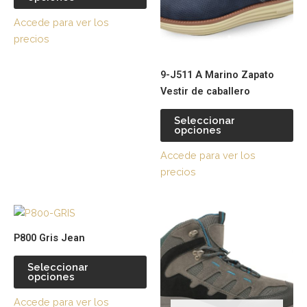
Las
La
Accede para ver los
opciones
op
precios
se
se
pueden
pu
9-J511 A Marino Zapato
elegir
ele
Vestir de caballero
en
en
la
la
Seleccionar
página
pá
opciones
de
de
Accede para ver los
producto
pr
precios
Este
Es
producto
pr
P800 Gris Jean
tiene
tie
múltiples
múl
Seleccionar
opciones
variantes.
var
Las
La
Accede para ver los