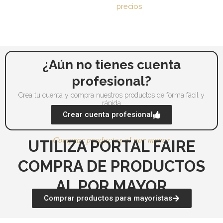
precios
¿Aún no tienes cuenta
profesional?
Crea tu cuenta y compra nuestros productos de forma fácil y
rápida
Crear cuenta profesional
Comprar productos al por mayor
UTILIZA PORTAL FAIRE
COMPRA DE PRODUCTOS
AL POR MAYOR
Comprar productos para mayoristas