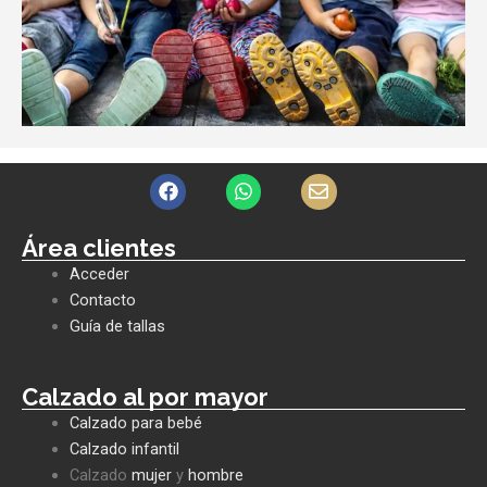
F
W
E
a
h
n
c
a
v
e
t
e
Área clientes
b
s
l
Acceder
o
a
o
o
p
p
Contacto
k
p
e
Guía de tallas
Calzado al por mayor
Calzado para bebé
Calzado infantil
Calzado
mujer
y
hombre