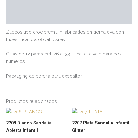
Marca
Valoraciones (0)
Zuecos tipo croc premium fabricados en goma eva con
luces. Licencia oficial Disney.
Cajas de 12 pares del 26 al 33 . Una talla vale para dos
números.
Packaging de percha para expositor.
Productos relacionados
Este
Es
producto
pr
2208 Blanco Sandalia
2207 Plata Sandalia Infantil
tiene
tie
Abierta Infantil
Glitter
múltiples
múl