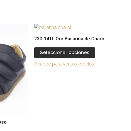
Este
Este
producto
producto
230-141L Oro Bailarina de Charol
tiene
tiene
múltiples
múltiples
Seleccionar opciones
ariantes.
variantes.
Accede para ver los precios
Las
Las
opciones
opciones
se
se
pueden
pueden
legir
elegir
en
en
a
la
página
página
oso
de
de