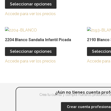
producto
Seleccionar opciones
Accede para ver los precios
Este
producto
2204 Blanco Sandalia Infantil Picada
2193 Blanco 
tiene
múltiples
Seleccionar opciones
Seleccion
variantes.
Accede para ver los precios
Accede para 
Las
opciones
se
pueden
elegir
¿Aún no tienes cuenta prof
en
Crea tu cuenta y compra nuestros productos de
la
Crear cuenta profesiona
página