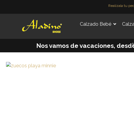
Ir
Realízala tu pe
al
contenido
Calzado Bebé
Calza
M
Nos vamos de vacaciones, desde e