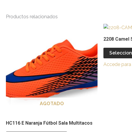
Productos relacionados
Este
producto
2208 Camel S
tiene
múltiples
Seleccion
variantes.
Accede para 
Las
opciones
se
pueden
elegir
AGOTADO
en
la
página
HC116 E Naranja Fútbol Sala Multitacos
de