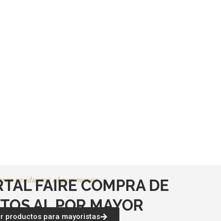
producto
producto
rar productos al por mayor
RTAL FAIRE COMPRA DE
TOS AL POR MAYOR
 productos para mayoristas