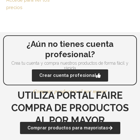
producto
pr
precios
¿Aún no tienes cuenta
profesional?
Crea tu cuenta y compra nuestros productos de forma fácil y
rápida
Crear cuenta profesional
Comprar productos al por mayor
UTILIZA PORTAL FAIRE
COMPRA DE PRODUCTOS
AL POR MAYOR
Comprar productos para mayoristas