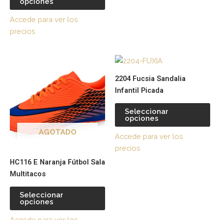
página
pá
opciones
de
de
Accede para ver los
producto
pr
precios
Este
Es
producto
pr
2204 Fucsia Sandalia
tiene
tie
Infantil Picada
múltiples
múl
variantes.
var
Seleccionar
opciones
Las
La
opciones
op
AGOTADO
Accede para ver los
se
se
precios
pueden
pu
HC116 E Naranja Fútbol Sala
elegir
ele
Multitacos
en
en
la
la
Seleccionar
página
pá
opciones
de
de
Accede para ver los