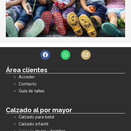
F
W
E
a
h
n
c
a
v
e
t
e
Área clientes
b
s
l
Acceder
o
a
o
o
p
p
Contacto
k
p
e
Guía de tallas
Calzado al por mayor
Calzado para bebé
Calzado infantil
Calzado
mujer
y
hombre