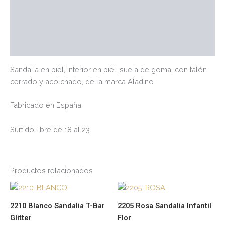
Información adicional
Marca
Valoraciones (0)
Sandalia en piel, interior en piel, suela de goma, con talón
cerrado y acolchado, de la marca Aladino
Fabricado en España
Surtido libre de 18 al 23
Productos relacionados
Este
Es
producto
pr
2210 Blanco Sandalia T-Bar
2205 Rosa Sandalia Infantil
tiene
tie
Glitter
Flor
múltiples
múl