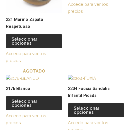
opciones
op
Accede para ver los
se
se
precios
pueden
pu
221 Marino Zapato
elegir
ele
Respetuoso
en
en
la
la
Seleccionar
página
pá
opciones
de
de
Accede para ver los
producto
pr
precios
AGOTADO
Este
Es
producto
pr
2176 Blanco
2204 Fucsia Sandalia
tiene
tie
Infantil Picada
múltiples
múl
Seleccionar
opciones
variantes.
var
Seleccionar
opciones
Las
La
Accede para ver los
opciones
op
precios
Accede para ver los
se
se
precios