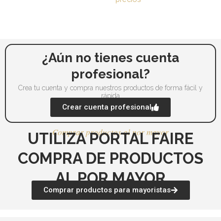
pueden
pu
elegir
ele
en
en
la
la
página
pá
¿Aún no tienes cuenta
de
de
profesional?
producto
pr
Crea tu cuenta y compra nuestros productos de forma fácil y
rápida
Crear cuenta profesional
Comprar productos al por mayor
UTILIZA PORTAL FAIRE
COMPRA DE PRODUCTOS
AL POR MAYOR
Comprar productos para mayoristas