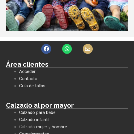
F
W
E
a
h
n
c
a
v
e
t
e
Área clientes
b
s
l
Acceder
o
a
o
o
p
p
Contacto
k
p
e
Guía de tallas
Calzado al por mayor
Calzado para bebé
Calzado infantil
Calzado
mujer
y
hombre
Complementos