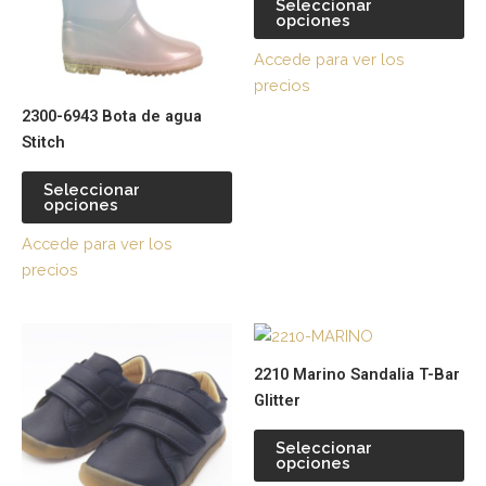
Seleccionar
opciones
Las
La
opciones
op
Accede para ver los
se
se
precios
pueden
pu
2300-6943 Bota de agua
elegir
ele
Stitch
en
en
la
la
Seleccionar
página
pá
opciones
de
de
Accede para ver los
producto
pr
precios
Este
Es
producto
pr
2210 Marino Sandalia T-Bar
tiene
tie
Glitter
múltiples
múl
variantes.
var
Seleccionar
opciones
Las
La