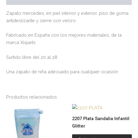
Zapato mercedes, en piel interior y exterior, piso de goma
antideslizante y cierre con velcro
Fabricado en España con los mejores materiales, de la
marca Xiquets
Surtido libre del 20 al 28
Una zapato de niña adecuado para cualquier ocasión
Productos relacionados
Este
Es
producto
pr
2207 Plata Sandalia Infantil
tiene
tie
Glitter
múltiples
múl
variantes.
var