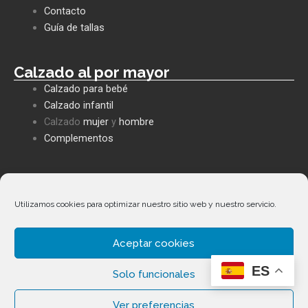
o
p
p
Contacto
k
p
e
Guía de tallas
Calzado al por mayor
Calzado para bebé
Calzado infantil
Calzado
mujer
y
hombre
Complementos
Políticas empresa
Política de privacidad
Utilizamos cookies para optimizar nuestro sitio web y nuestro servicio.
Envíos y devoluciones
Política de cookies
Aceptar cookies
Términos y condiciones
ES
Facebook
Whatsapp
Envelope
Phone-
Solo funcionales
alt
Ver preferencias