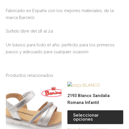
Fabricado en España con los mejores materiales, de la
marca Barceló
Surtido libre del 18 al 24
Un básico para todo el año, perfecto para los primeros
pasos y adecuado para cualquier ocasión
Productos relacionados
Este
Es
producto
pr
2193 Blanco Sandalia
tiene
tie
Romana Infantil
múltiples
múl
variantes.
var
Seleccionar
opciones
Las
La
opciones
op