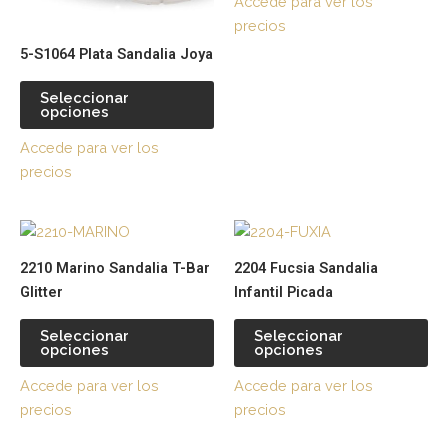
Accede para ver los
se
se
precios
pueden
pu
5-S1064 Plata Sandalia Joya
elegir
ele
en
en
Seleccionar
la
la
opciones
página
pá
Accede para ver los
de
de
precios
producto
pr
Este
Es
producto
pr
2210 Marino Sandalia T-Bar
2204 Fucsia Sandalia
tiene
tie
Glitter
Infantil Picada
múltiples
múl
variantes.
var
Seleccionar
Seleccionar
opciones
opciones
Las
La
opciones
op
Accede para ver los
Accede para ver los
se
se
precios
precios
pueden
pu
elegir
ele