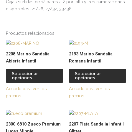
Cajas surtidas de 12 pares a 2 por talla y tres numeraciones
disponibles: 21/26, 27/32, 33/38
Productos relacionados
Este
Es
producto
pr
2208 Marino Sandalia
2193 Marino Sandalia
tiene
tie
Abierta Infantil
Romana Infantil
múltiples
múl
variantes.
var
Seleccionar
Seleccionar
opciones
opciones
Las
La
opciones
op
Accede para ver los
Accede para ver los
se
se
precios
precios
pueden
pu
elegir
ele
Este
Es
en
en
producto
pr
la
la
2300-6810 Zueco Premium
2207 Plata Sandalia Infantil
tiene
tie
página
pá
Luces Minnie
Glitter