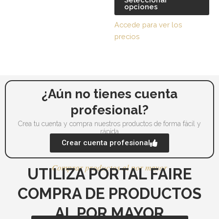
página
pá
opciones
de
de
Accede para ver los
producto
pr
precios
¿Aún no tienes cuenta
profesional?
Crea tu cuenta y compra nuestros productos de forma fácil y
rápida
Crear cuenta profesional
Comprar productos al por mayor
UTILIZA PORTAL FAIRE
COMPRA DE PRODUCTOS
AL POR MAYOR