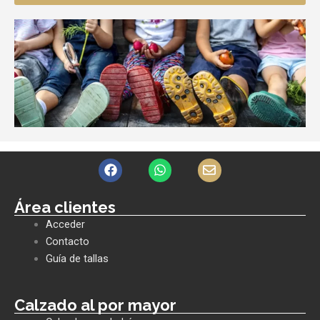
F
W
E
a
h
n
c
a
v
e
t
e
Área clientes
b
s
l
Acceder
o
a
o
o
p
p
Contacto
k
p
e
Guía de tallas
Calzado al por mayor