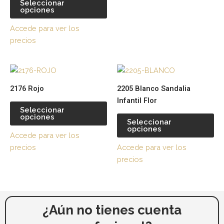
Seleccionar
la
la
opciones
página
pá
Accede para ver los
de
de
precios
producto
pr
Este
Es
producto
pr
2176 Rojo
2205 Blanco Sandalia
tiene
tie
Infantil Flor
múltiples
múl
Seleccionar
opciones
variantes.
var
Seleccionar
opciones
Las
La
Accede para ver los
opciones
op
precios
Accede para ver los
se
se
precios
pueden
pu
elegir
ele
en
en
la
la
¿Aún no tienes cuenta
página
pá