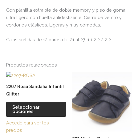
Con plantilla extraíble de doble memory y piso de goma
ultra ligero con huella antideslizante. Cierre de velcro y
cordones elásticos. Ligeras y muy cómodas.
Cajas surtidas de 12 pares del 21 al 27: 1 1 2 2 2 2 2
Productos relacionados
Este
Es
producto
pr
2207 Rosa Sandalia Infantil
tiene
tie
Glitter
múltiples
múl
variantes.
var
Seleccionar
opciones
Las
La
opciones
op
Accede para ver los
se
se
precios
pueden
pu