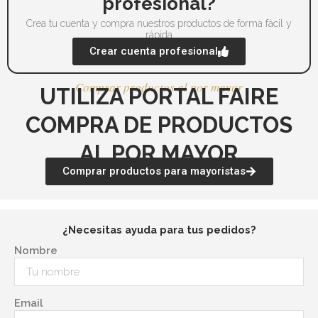
profesional?
de
de
producto
pr
Crea tu cuenta y compra nuestros productos de forma fácil y
rápida
Crear cuenta profesional
Comprar productos al por mayor
UTILIZA PORTAL FAIRE
COMPRA DE PRODUCTOS
AL POR MAYOR
Comprar productos para mayoristas
¿Necesitas ayuda para tus pedidos?
Nombre
Email