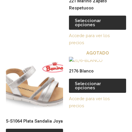
221 Marino Zapato
elegir
ele
Respetuoso
en
en
la
la
Seleccionar
página
pá
opciones
de
de
Accede para ver los
producto
pr
precios
AGOTADO
Este
Es
producto
pr
2176 Blanco
tiene
tie
múltiples
múl
Seleccionar
opciones
variantes.
var
Las
La
Accede para ver los
opciones
op
precios
se
se
pueden
pu
5-S1064 Plata Sandalia Joya
elegir
ele
en
en