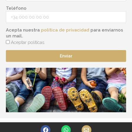
Teléfono
Acepta nuestra
política de privacidad
para enviarnos
un mail.
Aceptar políticas
Enviar
F
W
E