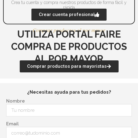
Crea tu cuenta y compra nuestros productos de forma fácil y
rápida
Crear cuenta profesional
Comprar productos al por mayor
UTILIZA PORTAL FAIRE
COMPRA DE PRODUCTOS
AL POR MAYOR
Comprar productos para mayoristas
¿Necesitas ayuda para tus pedidos?
Nombre
Email