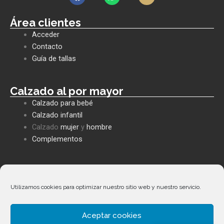
a
h
n
c
a
v
e
t
e
Área clientes
b
s
l
Acceder
o
a
o
o
p
p
Contacto
k
p
e
Guía de tallas
Calzado al por mayor
Calzado para bebé
Calzado infantil
Calzado
mujer
y
hombre
Complementos
Políticas empresa
Política de privacidad
Utilizamos cookies para optimizar nuestro sitio web y nuestro servicio.
Envíos y devoluciones
Política de cookies
Aceptar cookies
Términos y condiciones