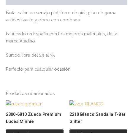
Bota safari en serraje piel, forro de piel, piso de goma
antideslizante y cierre con cordones
Fabricado en España con los mejores materiales, de la
marca Aladino
Surtido libre del 29 al 35
Perfecto para cualquier ocasión
Productos relacionados
Este
Es
producto
pr
2300-6810 Zueco Premium
2210 Blanco Sandalia T-Bar
tiene
tie
Luces Minnie
Glitter
múltiples
múl
variantes.
var