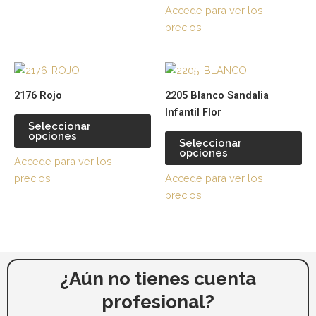
de
de
Accede para ver los
producto
pr
precios
Este
Es
producto
pr
2176 Rojo
2205 Blanco Sandalia
tiene
tie
Infantil Flor
múltiples
múl
Seleccionar
opciones
variantes.
var
Seleccionar
opciones
Las
La
Accede para ver los
opciones
op
precios
Accede para ver los
se
se
precios
pueden
pu
elegir
ele
en
en
la
la
página
pá
¿Aún no tienes cuenta
de
de
profesional?
producto
pr