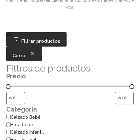
crecimiento natural del pie durante sus primeros meses y años de
vida.
Categoría
Disponibilidad
Filtrar productos
Cerrar
Filtros de productos
Precio
Categoría
Calzado Bebé
Bota bebé
Calzado Infantil
Bota infantil