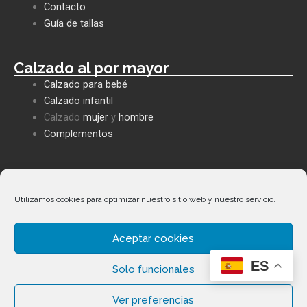
o
p
p
Contacto
k
p
e
Guía de tallas
Calzado al por mayor
Calzado para bebé
Calzado infantil
Calzado
mujer
y
hombre
Complementos
Políticas empresa
Política de privacidad
Utilizamos cookies para optimizar nuestro sitio web y nuestro servicio.
Envíos y devoluciones
Política de cookies
Aceptar cookies
Facebook
Whatsapp
Envelope
Phone-
Términos y condiciones
alt
ES
Solo funcionales
Ver preferencias