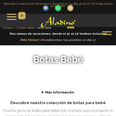
Ir
Realízala tu pedido por Whatsapp o llámanos al +34 965 46 05 02 | ¡Entrega rápida
en 24 -48h!
F
W
E
al
a
h
n
c
a
v
contenido
0
e
t
e
b
s
l
o
a
o
o
p
p
Portada
»
Calzado Bebé
»
Bota bebé
k
p
e
Nos vamos de vacaciones, desde el 31 al 16 (ambos inclusive)
¡
F
e
l
i
z
V
e
r
a
n
o
!
|
Atenderemos tus pedidos el día 17
Botas Bebé
Más información
Descubre nuestra colección de botas para bebé
Nuestra gama de
botas para bebé
está diseñada para acompañar el