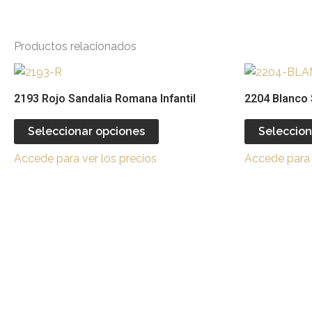
Productos relacionados
Este
producto
2193 Rojo Sandalia Romana Infantil
2204 Blanco S
tiene
múltiples
Seleccionar opciones
Seleccion
variantes.
Accede para ver los precios
Accede para 
Las
opciones
se
pueden
elegir
en
la
página
de