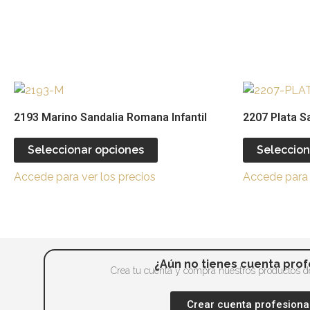
producto
Este
producto
2193 Marino Sandalia Romana Infantil
2207 Plata Sa
tiene
múltiples
Seleccionar opciones
Seleccion
variantes.
Accede para ver los precios
Accede para 
Las
opciones
se
pueden
elegir
¿Aún no tienes cuenta prof
en
Crea tu cuenta y compra nuestros productos de
la
Crear cuenta profesiona
página