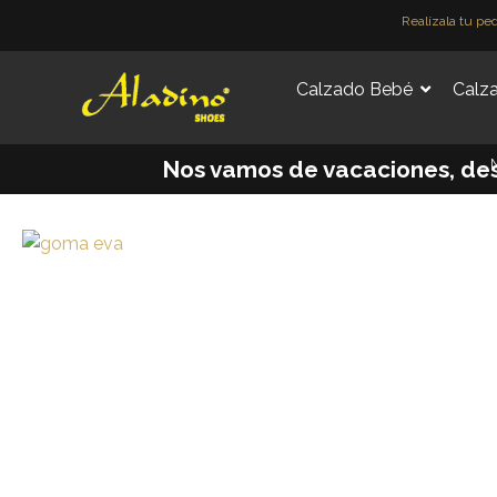
Ir
Realízala tu pe
al
contenido
Calzado Bebé
Calza
M
Nos vamos de vacaciones, desde