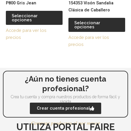
P800 Gris Jean
154353 Visón Sandalia
tiene
tie
Clásica de Caballero
múltiples
múl
Seleccionar
opciones
variantes.
var
Seleccionar
opciones
Las
La
Accede para ver los
opciones
op
precios
Accede para ver los
se
se
precios
pueden
pu
elegir
ele
en
en
la
la
página
pá
¿Aún no tienes cuenta
de
de
profesional?
producto
pr
Crea tu cuenta y compra nuestros productos de forma fácil y
rápida
Crear cuenta profesional
Comprar productos al por mayor
UTILIZA PORTAL FAIRE