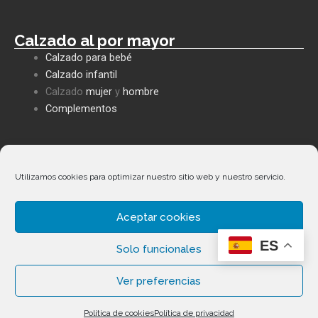
Calzado al por mayor
Calzado para bebé
Calzado infantil
Calzado
mujer
y
hombre
Complementos
Políticas empresa
Política de privacidad
Utilizamos cookies para optimizar nuestro sitio web y nuestro servicio.
Envíos y devoluciones
Política de cookies
Aceptar cookies
Términos y condiciones
ES
Facebook
Whatsapp
Envelope
Phone-
Solo funcionales
alt
Ver preferencias
Copyright ©
2026
Calzados Fernández Alonso. Todos los
Política de cookies
Política de privacidad
derechos reservados.