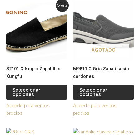
Este
Es
elegir
ele
¡Oferta!
producto
pr
en
en
tiene
tie
la
la
múltiples
múl
página
pá
variantes.
var
de
de
Las
La
producto
pr
opciones
op
AGOTADO
se
se
pueden
pu
S2101 C Negro Zapatillas
M9811 C Gris Zapatilla sin
elegir
ele
Kungfu
cordones
en
en
la
la
Seleccionar
Seleccionar
página
pá
opciones
opciones
de
de
Accede para ver los
Accede para ver los
producto
pr
precios
precios
Este
Es
producto
pr