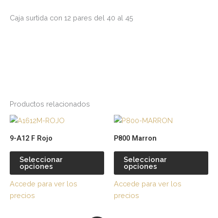
Caja surtida con 12 pares del 40 al 45
Productos relacionados
Este
Es
producto
pr
9-A12 F Rojo
P800 Marron
tiene
tie
múltiples
múl
Seleccionar
Seleccionar
opciones
opciones
variantes.
var
Las
La
Accede para ver los
Accede para ver los
opciones
op
precios
precios
se
se
pueden
pu