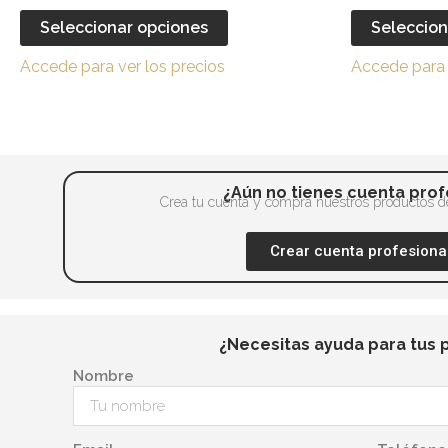
en
múltiples
Seleccionar opciones
Seleccion
la
variantes.
página
Accede para ver los precios
Accede para 
Las
de
opciones
producto
se
pueden
elegir
¿Aún no tienes cuenta prof
en
Crea tu cuenta y compra nuestros productos de
la
Crear cuenta profesiona
página
de
producto
¿Necesitas ayuda para tus 
Nombre