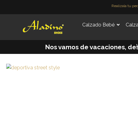
Ir
Realízala tu pe
al
contenido
Calzado Bebé
Calza
M
Nos vamos de vacaciones, desde 