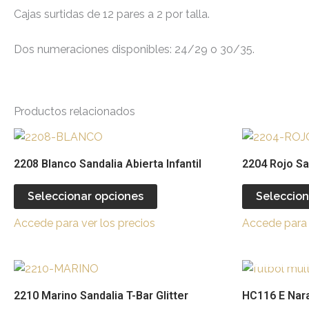
Cajas surtidas de 12 pares a 2 por talla.
Dos numeraciones disponibles: 24/29 o 30/35.
Productos relacionados
Este
producto
2208 Blanco Sandalia Abierta Infantil
2204 Rojo San
tiene
múltiples
Seleccionar opciones
Seleccion
variantes.
Accede para ver los precios
Accede para 
Las
opciones
se
Este
pueden
producto
2210 Marino Sandalia T-Bar Glitter
HC116 E Nara
elegir
tiene