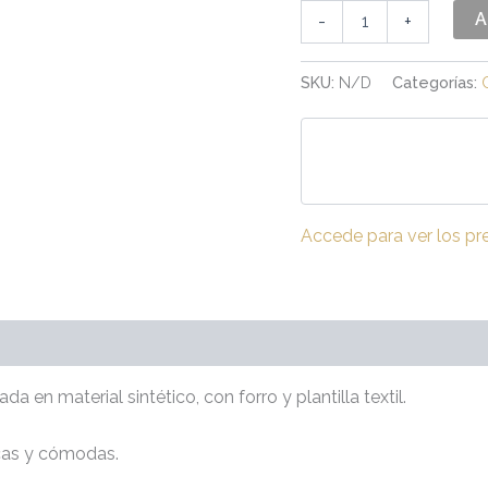
A
-
+
SKU:
N/D
Categorías:
Accede para ver los pr
(0)
da en material sintético, con forro y plantilla textil.
icas y cómodas.