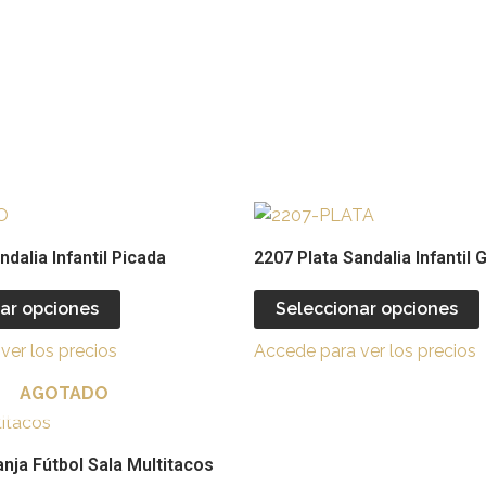
Este
producto
dalia Infantil Picada
2207 Plata Sandalia Infantil G
tiene
múltiples
ar opciones
Seleccionar opciones
variantes.
v
ver los precios
Accede para ver los precios
Las
opciones
AGOTADO
se
Este
pueden
producto
nja Fútbol Sala Multitacos
elegir
e
tiene