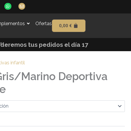
W
E
h
n
a
v
t
e
s
l
plementos
Ofertas
a
o
0,00
€
p
p
p
e
to
enderemos tus pedidos el día 17
ivas infantil
ris/Marino Deportiva
le