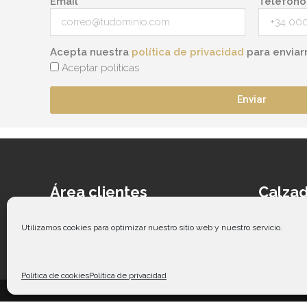
Email
Teléfono
Acepta nuestra
política de privacidad
para enviar
Aceptar políticas
Enviar
Área clientes
Calzad
Acceder
Ca
Contacto
Cal
Utilizamos cookies para optimizar nuestro sitio web y nuestro servicio.
Guía de tallas
Ca
Co
Política de cookies
Política de privacidad
Copy