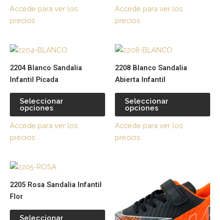
opciones
op
Accede para ver los
Accede para ver los
se
se
precios
precios
pueden
pu
elegir
ele
Este
Es
en
en
producto
pr
la
la
2204 Blanco Sandalia
2208 Blanco Sandalia
tiene
tie
página
pá
Infantil Picada
Abierta Infantil
múltiples
múl
de
de
variantes.
var
producto
pr
Seleccionar
Seleccionar
opciones
opciones
Las
La
opciones
op
Accede para ver los
Accede para ver los
se
se
precios
precios
pueden
pu
elegir
ele
Este
Es
en
en
producto
pr
la
la
2205 Rosa Sandalia Infantil
tiene
tie
página
pá
Flor
múltiples
múl
de
de
variantes.
var
producto
pr
Seleccionar