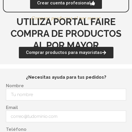
Crear cuenta profesional
Comprar productos al por mayor
UTILIZA PORTAL FAIRE
COMPRA DE PRODUCTOS
AL POR MAYOR
Comprar productos para mayoristas
¿Necesitas ayuda para tus pedidos?
Nombre
Email
Teléfono