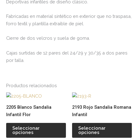
Deportivas infantiles de diseño clásico.
Fabricadas en material sintético en exterior que no traspasa,
forro textil y plantilla extraíble de piel.
Cierre de dos velcros y suela de goma.
Cajas surtidas de 12 pares del 24/29 y 30/35 a dos pares
por talla.
Productos relacionados
Este
Es
producto
pr
2205 Blanco Sandalia
2193 Rojo Sandalia Romana
tiene
tie
Infantil Flor
Infantil
múltiples
múl
variantes.
var
Seleccionar
Seleccionar
opciones
opciones
Las
La