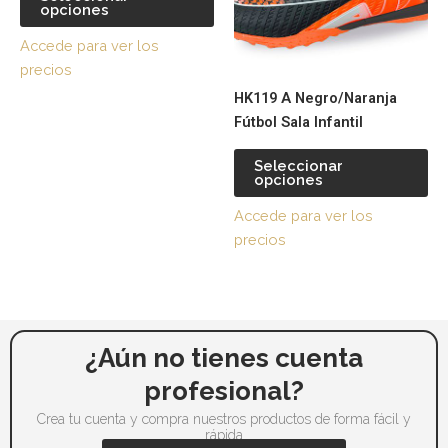
opciones
Las
La
opciones
op
Accede para ver los
se
se
precios
pueden
pu
HK119 A Negro/Naranja
elegir
ele
Fútbol Sala Infantil
en
en
la
la
Seleccionar
página
pá
opciones
de
de
Accede para ver los
producto
pr
precios
¿Aún no tienes cuenta
profesional?
Crea tu cuenta y compra nuestros productos de forma fácil y
rápida