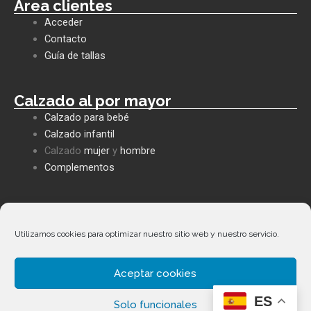
e
t
e
Área clientes
b
s
l
Acceder
o
a
o
o
p
p
Contacto
k
p
e
Guía de tallas
Calzado al por mayor
Calzado para bebé
Calzado infantil
Calzado
mujer
y
hombre
Complementos
Políticas empresa
Política de privacidad
Utilizamos cookies para optimizar nuestro sitio web y nuestro servicio.
Envíos y devoluciones
Política de cookies
Aceptar cookies
Términos y condiciones
Facebook
Whatsapp
Envelope
Phone-
ES
Solo funcionales
alt