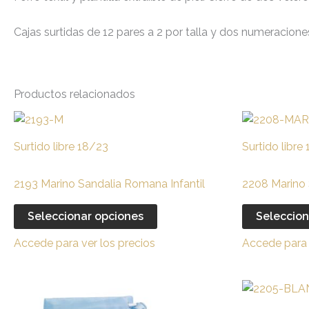
Cajas surtidas de 12 pares a 2 por talla y dos numeracion
Productos relacionados
Este
producto
Surtido libre 18/23
Surtido libre
tiene
múltiples
2193 Marino Sandalia Romana Infantil
2208 Marino S
variantes.
Las
Seleccionar opciones
Seleccion
opciones
Accede para ver los precios
Accede para 
se
pueden
elegir
Este
en
producto