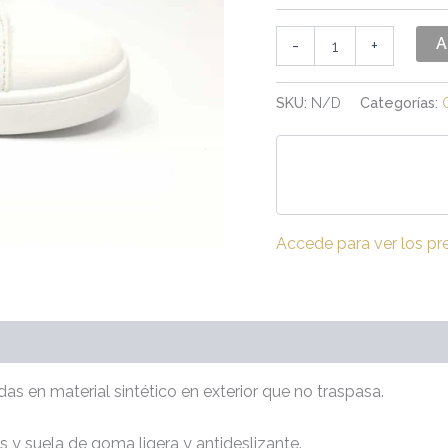
A
-
+
SKU:
N/D
Categorías:
Accede para ver los pr
(0)
das en material sintético en exterior que no traspasa.
ros y suela de goma ligera y antideslizante.