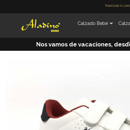
Ir
Realízala tu pe
al
contenido
Calzado Bebé
Calza
M
Nos vamos de vacaciones, desde e