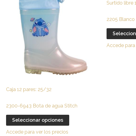
Surtido libre
la
tiene
página
múltiples
de
2205 Blanco S
variantes.
producto
Las
Seleccion
opciones
Accede para 
se
pueden
elegir
en
la
página
Caja 12 pares: 25/32
de
producto
2300-6943 Bota de agua Stitch
Seleccionar opciones
Accede para ver los precios