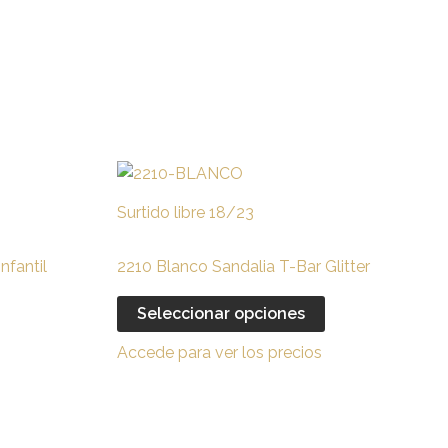
Este
Este
producto
producto
Surtido libre 18/23
tiene
tiene
múltiples
múltiples
nfantil
2210 Blanco Sandalia T-Bar Glitter
ariantes.
variantes.
Las
Las
Seleccionar opciones
opciones
opciones
Accede para ver los precios
se
se
pueden
pueden
legir
elegir
en
en