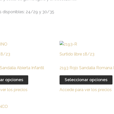
es disponibles: 24/29 y 30/35
Este
producto
 18/23
Surtido libre 18/23
tiene
múltiples
andalia Abierta Infantil
2193 Rojo Sandalia Romana I
variantes.
v
Las
ar opciones
Seleccionar opciones
opciones
ver los precios
Accede para ver los precios
se
pueden
elegir
e
Este
en
producto