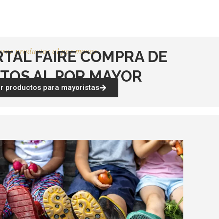
rar productos al por mayor
RTAL FAIRE COMPRA DE
TOS AL POR MAYOR
 productos para mayoristas