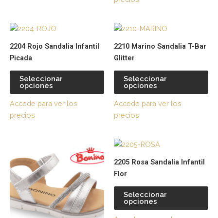
Este
Es
producto
pr
2204 Rojo Sandalia Infantil
2210 Marino Sandalia T-Bar
tiene
tie
Picada
Glitter
múltiples
múl
variantes.
var
Seleccionar
Seleccionar
opciones
opciones
Las
La
opciones
op
Accede para ver los
Accede para ver los
se
se
precios
precios
pueden
pu
elegir
ele
Este
Es
en
en
producto
pr
la
la
2205 Rosa Sandalia Infantil
tiene
tie
página
pá
Flor
múltiples
múl
de
de
variantes.
var
producto
pr
Seleccionar
opciones
Las
La
opciones
op