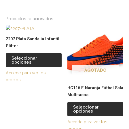
Productos relacionados
Este
Es
producto
pr
2207 Plata Sandalia Infantil
tiene
tie
Glitter
múltiples
múl
variantes.
var
Seleccionar
opciones
Las
La
opciones
op
AGOTADO
Accede para ver los
se
se
precios
pueden
pu
HC116 E Naranja Fútbol Sala
elegir
ele
Multitacos
en
en
la
la
Seleccionar
página
pá
opciones
de
de
Accede para ver los
producto
pr
precios