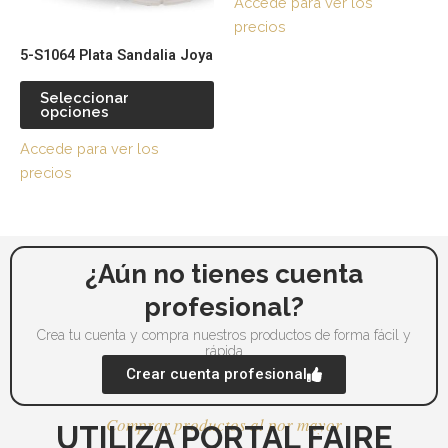
Accede para ver los
se
se
precios
pueden
pu
5-S1064 Plata Sandalia Joya
elegir
ele
en
en
Seleccionar
la
la
opciones
página
pá
Accede para ver los
de
de
precios
producto
pr
¿Aún no tienes cuenta
profesional?
Crea tu cuenta y compra nuestros productos de forma fácil y
rápida
Crear cuenta profesional
Comprar productos al por mayor
UTILIZA PORTAL FAIRE