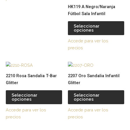
pueden
pu
HK119 A Negro/Naranja
elegir
ele
Fútbol Sala Infantil
en
en
la
la
Seleccionar
página
pá
opciones
de
de
Accede para ver los
producto
pr
precios
Este
Es
producto
pr
2210 Rosa Sandalia T-Bar
2207 Oro Sandalia Infantil
tiene
tie
Glitter
Glitter
múltiples
múl
variantes.
var
Seleccionar
Seleccionar
opciones
opciones
Las
La
opciones
op
Accede para ver los
Accede para ver los
se
se
precios
precios
pueden
pu
elegir
ele