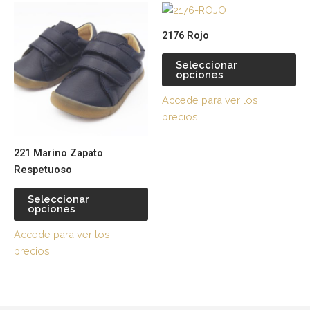
Este
Es
en
en
producto
pr
la
la
2176 Rojo
tiene
tie
página
pá
múltiples
múl
de
de
Seleccionar
opciones
variantes.
var
producto
pr
Las
La
Accede para ver los
opciones
op
precios
se
se
pueden
pu
221 Marino Zapato
elegir
ele
Respetuoso
en
en
la
la
Seleccionar
página
pá
opciones
de
de
Accede para ver los
producto
pr
precios