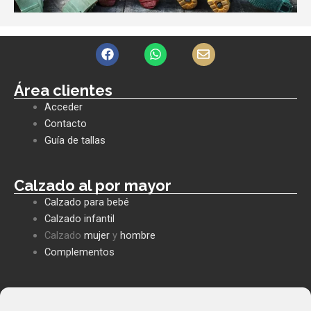
F
W
E
a
h
n
c
a
v
e
t
e
Área clientes
b
s
l
Acceder
o
a
o
o
p
p
Contacto
k
p
e
Guía de tallas
Calzado al por mayor
Calzado para bebé
Calzado infantil
Calzado
mujer
y
hombre
Complementos
Políticas empresa