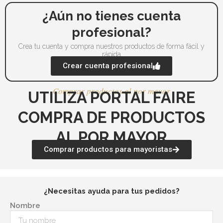
¿Aún no tienes cuenta
profesional?
Crea tu cuenta y compra nuestros productos de forma fácil y
rápida
Crear cuenta profesional
Comprar productos al por mayor
UTILIZA PORTAL FAIRE
COMPRA DE PRODUCTOS
AL POR MAYOR
Comprar productos para mayoristas
¿Necesitas ayuda para tus pedidos?
Nombre