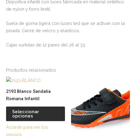
Deportiva infantil con luces fabricada en material sintético
de nylon y forro textil.
Suela de goma ligera con luces led que se activan con la
pisada. Cierre de velcro y elásticos.
Cajas surtidas de 12 pares del 26 al 33.
Productos relacionados
Este
Es
producto
pr
2193 Blanco Sandalia
tiene
tie
Romana Infantil
múltiples
múl
variantes.
var
Seleccionar
opciones
Las
La
opciones
op
Accede para ver los
se
se
precios