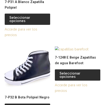
7-P31 A Blanco Zapatilla
elegir
ele
Polipiel
en
en
la
la
Seleccionar
página
pá
opciones
de
de
Accede para ver los
producto
pr
precios
Este
Es
producto
pr
7-1248 E Beige Zapatillas
tiene
tie
de agua Barefoot
múltiples
múl
variantes.
var
Seleccionar
opciones
Las
La
opciones
op
Accede para ver los
se
se
precios
pueden
pu
7-P32 B Bota Polipiel Negro
elegir
ele