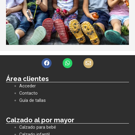
F
W
E
a
h
n
c
a
v
e
t
e
Área clientes
b
s
l
Acceder
o
a
o
o
p
p
Contacto
k
p
e
Guía de tallas
Calzado al por mayor
Calzado para bebé
Calzado infantil