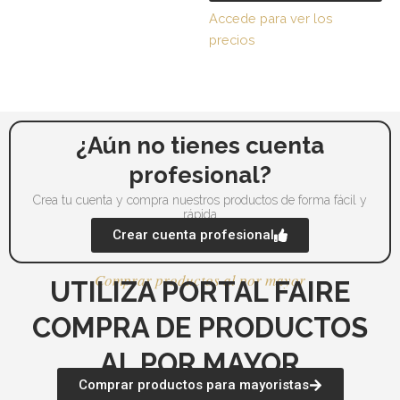
de
de
Accede para ver los
producto
pr
precios
¿Aún no tienes cuenta
profesional?
Crea tu cuenta y compra nuestros productos de forma fácil y
rápida
Crear cuenta profesional
Comprar productos al por mayor
UTILIZA PORTAL FAIRE
COMPRA DE PRODUCTOS
AL POR MAYOR
Comprar productos para mayoristas