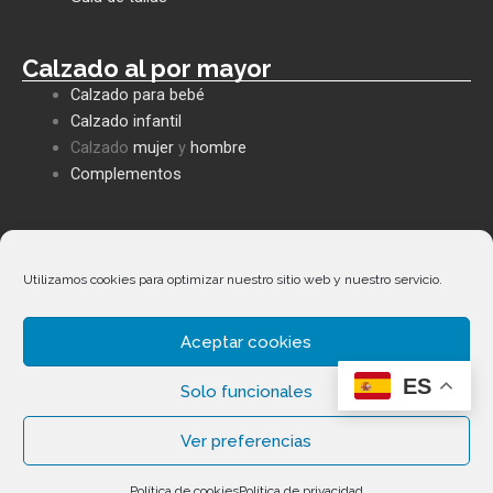
Calzado al por mayor
Calzado para bebé
Calzado infantil
Calzado
mujer
y
hombre
Complementos
Políticas empresa
Política de privacidad
Utilizamos cookies para optimizar nuestro sitio web y nuestro servicio.
Envíos y devoluciones
Política de cookies
Aceptar cookies
Términos y condiciones
ES
Solo funcionales
Ver preferencias
Copyright ©
2026
Calzados Fernández Alonso. Todos los
Política de cookies
Política de privacidad