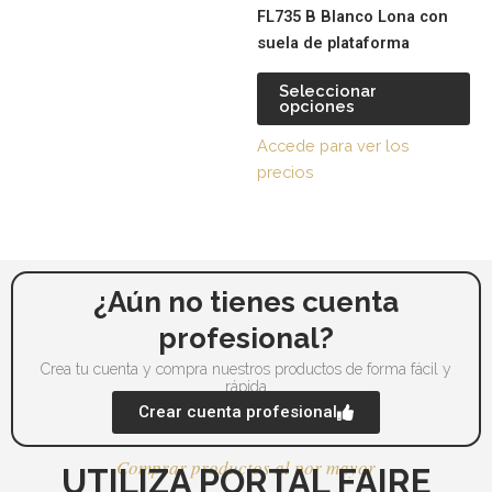
pueden
pu
FL735 B Blanco Lona con
elegir
ele
suela de plataforma
en
en
la
la
Seleccionar
página
pá
opciones
de
de
Accede para ver los
producto
pr
precios
¿Aún no tienes cuenta
profesional?
Crea tu cuenta y compra nuestros productos de forma fácil y
rápida
Crear cuenta profesional
Comprar productos al por mayor
UTILIZA PORTAL FAIRE