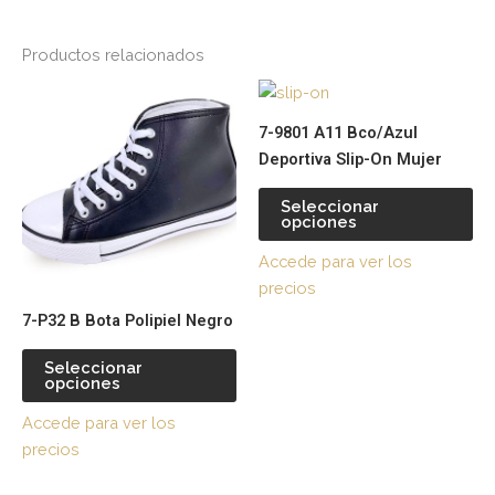
Productos relacionados
Este
Es
producto
pr
7-9801 A11 Bco/Azul
tiene
tie
Deportiva Slip-On Mujer
múltiples
múl
variantes.
var
Seleccionar
opciones
Las
La
opciones
op
Accede para ver los
se
se
precios
pueden
pu
7-P32 B Bota Polipiel Negro
elegir
ele
en
en
Seleccionar
la
la
opciones
página
pá
Accede para ver los
de
de
precios
producto
pr