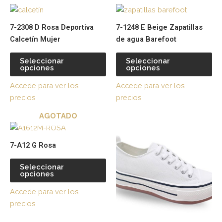
Este
Es
producto
pr
7-2308 D Rosa Deportiva
7-1248 E Beige Zapatillas
tiene
tie
Calcetín Mujer
de agua Barefoot
múltiples
múl
variantes.
var
Seleccionar
Seleccionar
opciones
opciones
Las
La
opciones
op
Accede para ver los
Accede para ver los
se
se
precios
precios
pueden
pu
AGOTADO
elegir
ele
Este
Es
en
en
producto
pr
la
la
7-A12 G Rosa
tiene
tie
página
pá
múltiples
múl
de
de
Seleccionar
opciones
variantes.
var
producto
pr
Las
La
Accede para ver los
opciones
op
precios
se
se