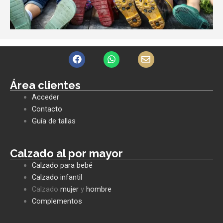
F
W
E
a
h
n
c
a
v
e
t
e
Área clientes
b
s
l
Acceder
o
a
o
o
p
p
Contacto
k
p
e
Guía de tallas
Calzado al por mayor
Calzado para bebé
Calzado infantil
Calzado
mujer
y
hombre
Complementos