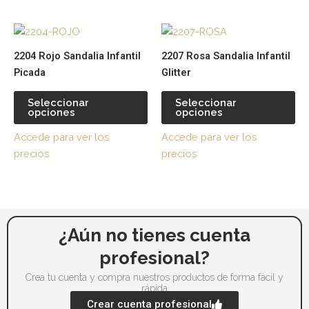
elegir
ele
Este
Es
en
en
producto
pr
la
la
2204 Rojo Sandalia Infantil
2207 Rosa Sandalia Infantil
tiene
tie
página
pá
Picada
Glitter
múltiples
múl
de
de
variantes.
var
producto
pr
Seleccionar
Seleccionar
opciones
opciones
Las
La
opciones
op
Accede para ver los
Accede para ver los
se
se
precios
precios
pueden
pu
elegir
ele
en
en
la
la
página
pá
¿Aún no tienes cuenta
de
de
profesional?
producto
pr
Crea tu cuenta y compra nuestros productos de forma fácil y
rápida
Crear cuenta profesional