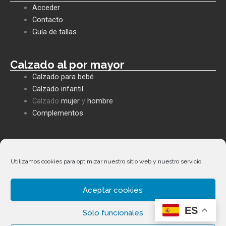
b
s
l
Acceder
o
a
o
o
p
p
Contacto
k
p
e
Guía de tallas
Calzado al por mayor
Calzado para bebé
Calzado infantil
Calzado
mujer
y
hombre
Complementos
Políticas empresa
Política de privacidad
Utilizamos cookies para optimizar nuestro sitio web y nuestro servicio.
Envíos y devoluciones
Política de cookies
Aceptar cookies
Términos y condiciones
Facebook
Whatsapp
Envelope
Phone-
ES
Solo funcionales
alt