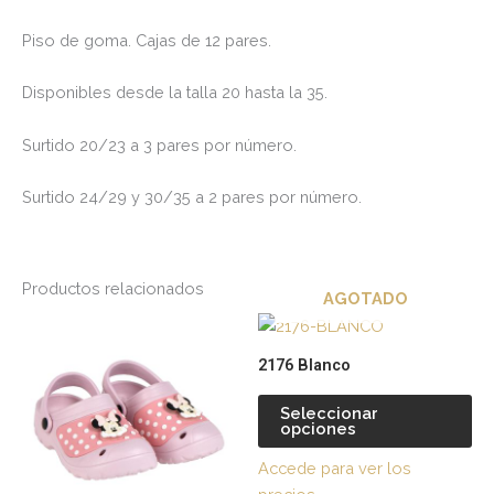
Piso de goma. Cajas de 12 pares.
Disponibles desde la talla 20 hasta la 35.
Surtido 20/23 a 3 pares por número.
Surtido 24/29 y 30/35 a 2 pares por número.
Productos relacionados
AGOTADO
Este
Es
producto
pr
2176 Blanco
tiene
tie
múltiples
múl
Seleccionar
opciones
variantes.
var
Las
La
Accede para ver los
opciones
op