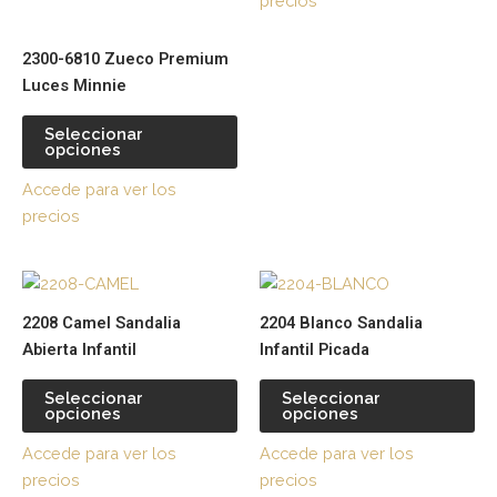
precios
se
se
pueden
pu
2300-6810 Zueco Premium
elegir
ele
Luces Minnie
en
en
la
la
Seleccionar
página
pá
opciones
de
de
Accede para ver los
producto
pr
precios
Este
Es
producto
pr
2208 Camel Sandalia
2204 Blanco Sandalia
tiene
tie
Abierta Infantil
Infantil Picada
múltiples
múl
variantes.
var
Seleccionar
Seleccionar
opciones
opciones
Las
La
opciones
op
Accede para ver los
Accede para ver los
se
se
precios
precios
pueden
pu