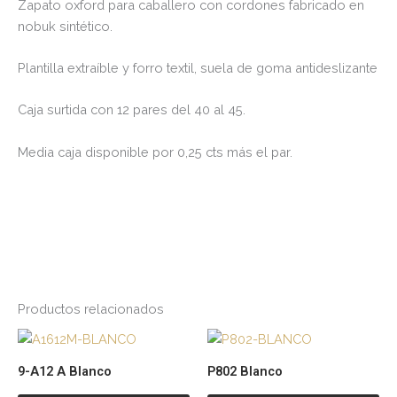
Zapato oxford para caballero con cordones fabricado en
nobuk sintético.
Plantilla extraíble y forro textil, suela de goma antideslizante
Caja surtida con 12 pares del 40 al 45.
Media caja disponible por 0,25 cts más el par.
Productos relacionados
Este
Es
producto
pr
9-A12 A Blanco
P802 Blanco
tiene
tie