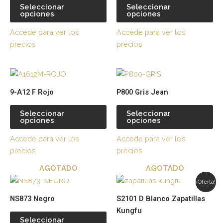
múltiples
múl
Seleccionar
Seleccionar
opciones
opciones
variantes.
var
Las
La
Accede para ver los
Accede para ver los
opciones
op
precios
precios
se
se
pueden
pu
Este
Es
elegir
ele
producto
pr
en
en
9-A12 F Rojo
P800 Gris Jean
tiene
tie
la
la
múltiples
múl
página
pá
Seleccionar
Seleccionar
opciones
opciones
variantes.
var
de
de
Las
La
producto
pr
Accede para ver los
Accede para ver los
opciones
op
precios
precios
se
se
AGOTADO
AGOTADO
pueden
pu
Este
Es
elegir
ele
¡Oferta!
producto
pr
en
en
NS873 Negro
S2101 D Blanco Zapatillas
tiene
tie
la
la
Kungfu
múltiples
múl
página
pá
Seleccionar