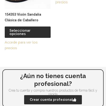
precios
se
se
pueden
pu
154353 Visón Sandalia
elegir
ele
Clásica de Caballero
en
en
la
la
Seleccionar
página
pá
opciones
de
de
Accede para ver los
producto
pr
precios
¿Aún no tienes cuenta
profesional?
Crea tu cuenta y compra nuestros productos de forma fácil y
rápida
Crear cuenta profesional