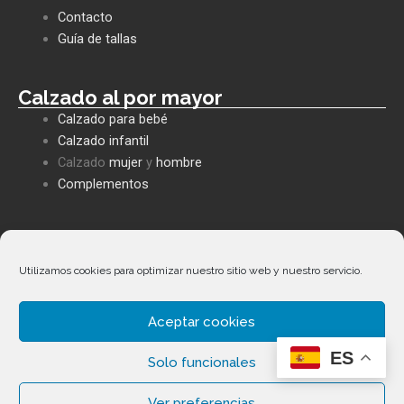
o
a
o
o
p
p
Contacto
k
p
e
Guía de tallas
Calzado al por mayor
Calzado para bebé
Calzado infantil
Calzado
mujer
y
hombre
Complementos
Políticas empresa
Política de privacidad
Utilizamos cookies para optimizar nuestro sitio web y nuestro servicio.
Envíos y devoluciones
Política de cookies
Aceptar cookies
Términos y condiciones
ES
Solo funcionales
Ver preferencias