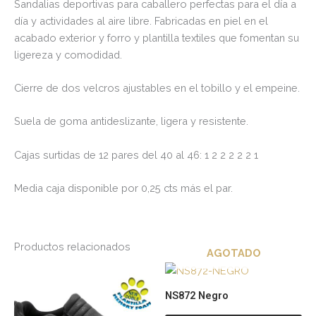
Sandalias deportivas para caballero perfectas para el día a
día y actividades al aire libre. Fabricadas en piel en el
acabado exterior y forro y plantilla textiles que fomentan su
ligereza y comodidad.
Cierre de dos velcros ajustables en el tobillo y el empeine.
Suela de goma antideslizante, ligera y resistente.
Cajas surtidas de 12 pares del 40 al 46: 1 2 2 2 2 2 1
Media caja disponible por 0,25 cts más el par.
Productos relacionados
AGOTADO
Este
Es
producto
pr
NS872 Negro
tiene
tie