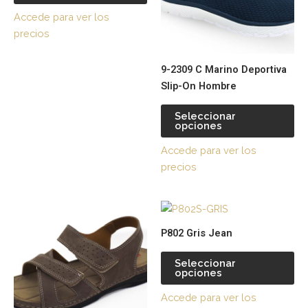
Las
La
Accede para ver los
opciones
op
precios
se
se
pueden
pu
9-2309 C Marino Deportiva
elegir
ele
Slip-On Hombre
en
en
la
la
Seleccionar
página
pá
opciones
de
de
Accede para ver los
producto
pr
precios
Este
Es
producto
pr
P802 Gris Jean
tiene
tie
múltiples
múl
Seleccionar
opciones
variantes.
var
Las
La
Accede para ver los
opciones
op