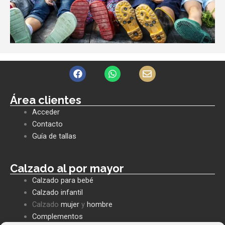
F
W
E
a
h
n
c
a
v
e
t
e
Área clientes
b
s
l
Acceder
o
a
o
o
p
p
Contacto
k
p
e
Guía de tallas
Calzado al por mayor
Calzado para bebé
Calzado infantil
Calzado
mujer
y
hombre
Complementos