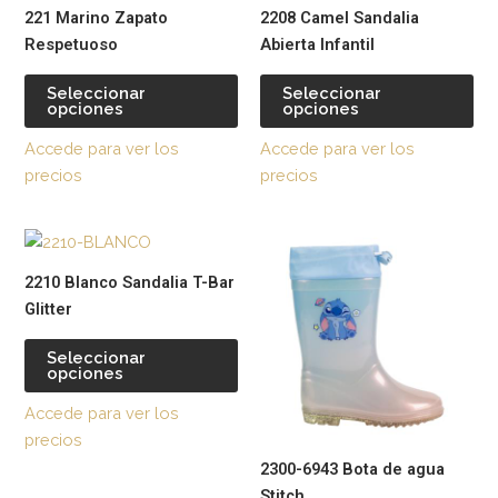
producto
pr
221 Marino Zapato
2208 Camel Sandalia
tiene
tie
Respetuoso
Abierta Infantil
múltiples
múl
variantes.
var
Seleccionar
Seleccionar
opciones
opciones
Las
La
opciones
op
Accede para ver los
Accede para ver los
se
se
precios
precios
pueden
pu
elegir
ele
Este
Est
en
en
producto
pr
la
la
2210 Blanco Sandalia T-Bar
tiene
tie
página
pág
Glitter
múltiples
múl
de
de
variantes.
var
producto
pr
Seleccionar
opciones
Las
La
opciones
op
Accede para ver los
se
se
precios
pueden
pu
2300-6943 Bota de agua
elegir
ele
Stitch