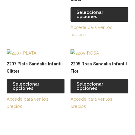
en
en
la
la
Seleccionar
opciones
página
pág
de
de
Accede para ver los
producto
pr
precios
Este
Est
producto
pr
2207 Plata Sandalia Infantil
2205 Rosa Sandalia Infantil
tiene
tie
Glitter
Flor
múltiples
múl
variantes.
var
Seleccionar
Seleccionar
opciones
opciones
Las
La
opciones
op
Accede para ver los
Accede para ver los
se
se
precios
precios
pueden
pu
elegir
ele
en
en
la
la