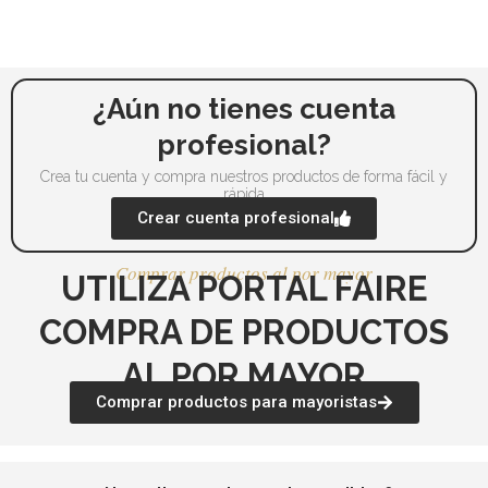
página
pág
de
de
producto
pr
¿Aún no tienes cuenta
profesional?
Crea tu cuenta y compra nuestros productos de forma fácil y
rápida
Crear cuenta profesional
Comprar productos al por mayor
UTILIZA PORTAL FAIRE
COMPRA DE PRODUCTOS
AL POR MAYOR
Comprar productos para mayoristas