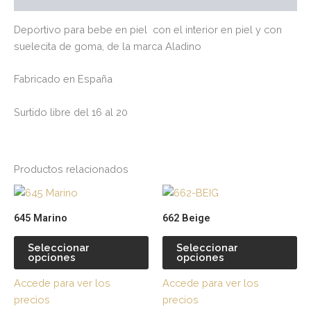
Deportivo para bebe en piel con el interior en piel y con
suelecita de goma, de la marca Aladino
Fabricado en España
Surtido libre del 16 al 20
Productos relacionados
Este
Es
producto
pr
645 Marino
662 Beige
tiene
tie
múltiples
múl
Seleccionar
Seleccionar
opciones
opciones
variantes.
var
Las
La
Accede para ver los
Accede para ver los
opciones
op
precios
precios
se
se