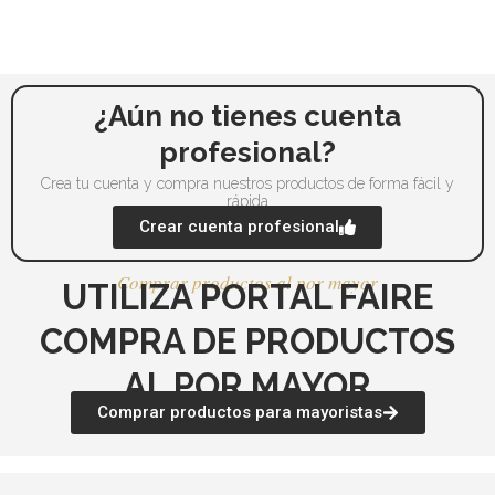
pueden
pu
elegir
ele
en
en
la
la
página
pá
¿Aún no tienes cuenta
de
de
profesional?
producto
pr
Crea tu cuenta y compra nuestros productos de forma fácil y
rápida
Crear cuenta profesional
Comprar productos al por mayor
UTILIZA PORTAL FAIRE
COMPRA DE PRODUCTOS
AL POR MAYOR
Comprar productos para mayoristas