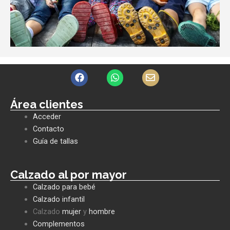
F
W
E
a
h
n
c
a
v
e
t
e
Área clientes
b
s
l
Acceder
o
a
o
o
p
p
Contacto
k
p
e
Guía de tallas
Calzado al por mayor
Calzado para bebé
Calzado infantil
Calzado
mujer
y
hombre
Complementos