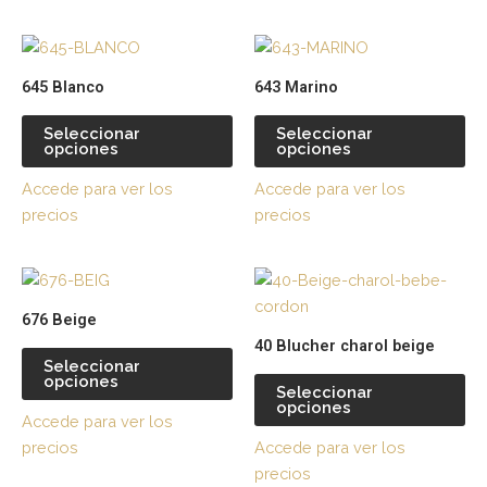
pueden
pu
Este
Es
elegir
ele
producto
pr
en
en
645 Blanco
643 Marino
tiene
tie
la
la
múltiples
múl
página
pá
Seleccionar
Seleccionar
opciones
opciones
variantes.
var
de
de
Las
La
producto
pr
Accede para ver los
Accede para ver los
opciones
op
precios
precios
se
se
pueden
pu
Este
Es
elegir
ele
producto
pr
en
en
676 Beige
tiene
tie
la
la
40 Blucher charol beige
múltiples
múl
página
pá
Seleccionar
opciones
variantes.
var
de
de
Seleccionar
opciones
Las
La
producto
pr
Accede para ver los
opciones
op
precios
Accede para ver los
se
se
precios