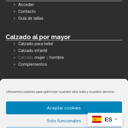
b
s
l
Acceder
o
a
o
o
p
p
Contacto
k
p
e
Guía de tallas
Calzado al por mayor
Calzado para bebé
Calzado infantil
Calzado
mujer
y
hombre
Complementos
Políticas empresa
Política de privacidad
Utilizamos cookies para optimizar nuestro sitio web y nuestro servicio.
Envíos y devoluciones
Política de cookies
Aceptar cookies
Términos y condiciones
Facebook
Whatsapp
Envelope
Phone-
ES
Solo funcionales
alt