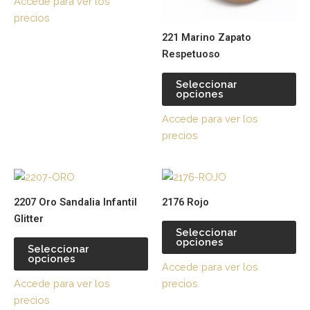
Accede para ver los
se
se
precios
pueden
pu
221 Marino Zapato
elegir
ele
Respetuoso
en
en
la
la
Seleccionar
página
pá
opciones
de
de
Accede para ver los
producto
pr
precios
Este
Es
producto
pr
2207 Oro Sandalia Infantil
2176 Rojo
tiene
tie
Glitter
múltiples
múl
Seleccionar
opciones
variantes.
var
Seleccionar
opciones
Las
La
Accede para ver los
opciones
op
Accede para ver los
precios
se
se
precios
pueden
pu