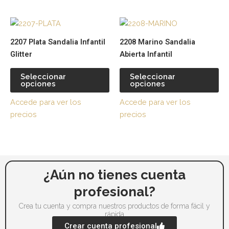
elegir
ele
Este
Es
en
en
producto
pr
la
la
2207 Plata Sandalia Infantil
2208 Marino Sandalia
tiene
tie
página
pá
Glitter
Abierta Infantil
múltiples
múl
de
de
variantes.
var
producto
pr
Seleccionar
Seleccionar
opciones
opciones
Las
La
opciones
op
Accede para ver los
Accede para ver los
se
se
precios
precios
pueden
pu
elegir
ele
en
en
la
la
página
pá
¿Aún no tienes cuenta
de
de
profesional?
producto
pr
Crea tu cuenta y compra nuestros productos de forma fácil y
rápida
Crear cuenta profesional