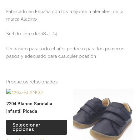
Fabricado en España con los mejores materiales, de la
marca Aladino
Surtido libre del 18 al 24
Un básico para todo el año, perfecto para los primeros
pasos y adecuado para cualquier ocasión
Productos relacionados
Este
Es
producto
pr
2204 Blanco Sandalia
tiene
tie
Infantil Picada
múltiples
múl
variantes.
var
Seleccionar
opciones
Las
La
opciones
op