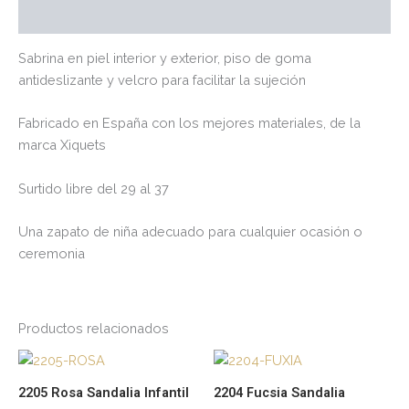
Valoraciones (0)
Sabrina en piel interior y exterior, piso de goma
antideslizante y velcro para facilitar la sujeción
Fabricado en España con los mejores materiales, de la
marca Xiquets
Surtido libre del 29 al 37
Una zapato de niña adecuado para cualquier ocasión o
ceremonia
Productos relacionados
Este
Es
producto
pr
2205 Rosa Sandalia Infantil
2204 Fucsia Sandalia
tiene
tie