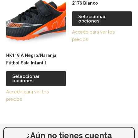
2176 Blanco
tiene
tie
página
pá
múltiples
múl
de
de
Seleccionar
opciones
variantes.
var
producto
pr
Las
La
Accede para ver los
opciones
op
precios
se
se
pueden
pu
HK119 A Negro/Naranja
elegir
ele
Fútbol Sala Infantil
en
en
la
la
Seleccionar
página
pá
opciones
de
de
Accede para ver los
producto
pr
precios
¿Aún no tienes cuenta