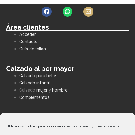
F
W
E
a
h
n
c
a
v
e
t
e
Área clientes
b
s
l
Acceder
o
a
o
o
p
p
Contacto
k
p
e
Guía de tallas
Calzado al por mayor
Calzado para bebé
Calzado infantil
Calzado
mujer
y
hombre
Complementos
Políticas empresa
Política de privacidad
Utilizamos cookies para optimizar nuestro sitio web y nuestro servicio.
Envíos y devoluciones