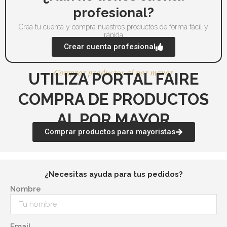
profesional?
Crea tu cuenta y compra nuestros productos de forma fácil y
rápida
Crear cuenta profesional
Comprar productos al por mayor
UTILIZA PORTAL FAIRE
COMPRA DE PRODUCTOS
AL POR MAYOR
Comprar productos para mayoristas
¿Necesitas ayuda para tus pedidos?
Nombre
Email