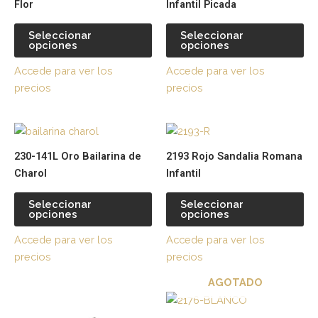
Flor
Infantil Picada
múltiples
múl
variantes.
var
Seleccionar
Seleccionar
opciones
opciones
Las
La
opciones
op
Accede para ver los
Accede para ver los
se
se
precios
precios
pueden
pu
elegir
ele
Este
Es
en
en
producto
pr
la
la
230-141L Oro Bailarina de
2193 Rojo Sandalia Romana
tiene
tie
página
pá
Charol
Infantil
múltiples
múl
de
de
variantes.
var
producto
pr
Seleccionar
Seleccionar
opciones
opciones
Las
La
opciones
op
Accede para ver los
Accede para ver los
se
se
precios
precios
pueden
pu
AGOTADO
elegir
ele
Este
Es
en
en
producto
pr
la
la