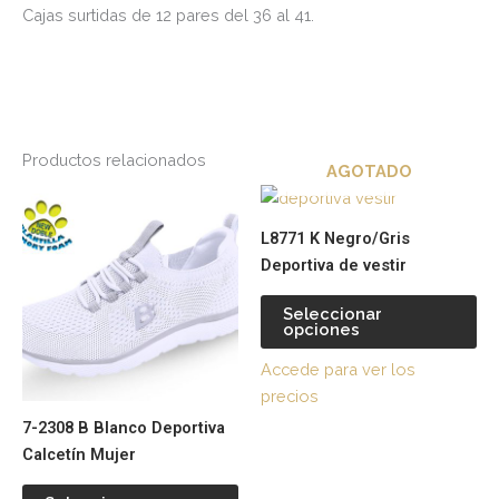
Cajas surtidas de 12 pares del 36 al 41.
Productos relacionados
AGOTADO
Este
Es
producto
pr
L8771 K Negro/Gris
tiene
tie
Deportiva de vestir
múltiples
múl
variantes.
var
Seleccionar
opciones
Las
La
opciones
op
Accede para ver los
se
se
precios
pueden
pu
7-2308 B Blanco Deportiva
elegir
ele
Calcetín Mujer
en
en
la
la