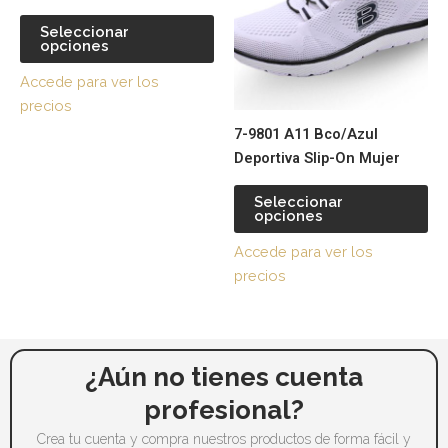
de
de
variantes.
var
producto
pr
Seleccionar
opciones
Las
La
opciones
op
Accede para ver los
se
se
precios
pueden
pu
7-9801 A11 Bco/Azul
elegir
ele
Deportiva Slip-On Mujer
en
en
la
la
Seleccionar
página
pá
opciones
de
de
Accede para ver los
producto
pr
precios
¿Aún no tienes cuenta
profesional?
Crea tu cuenta y compra nuestros productos de forma fácil y