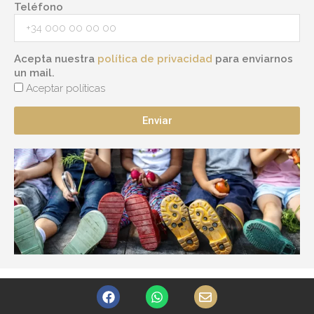
Teléfono
Acepta nuestra
política de privacidad
para enviarnos
un mail.
Aceptar políticas
Enviar
F
W
E
a
h
n