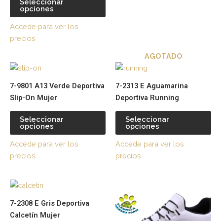
Seleccionar
página
pá
opciones
de
de
Accede para ver los
producto
pr
precios
AGOTADO
Este
Es
producto
pr
7-9801 A13 Verde Deportiva
7-2313 E Aguamarina
tiene
tie
Slip-On Mujer
Deportiva Running
múltiples
múl
variantes.
var
Seleccionar
Seleccionar
opciones
opciones
Las
La
opciones
op
Accede para ver los
Accede para ver los
se
se
precios
precios
pueden
pu
elegir
ele
Este
Es
en
en
producto
pr
la
la
7-2308 E Gris Deportiva
tiene
tie
página
pá
Calcetín Mujer
múltiples
múl